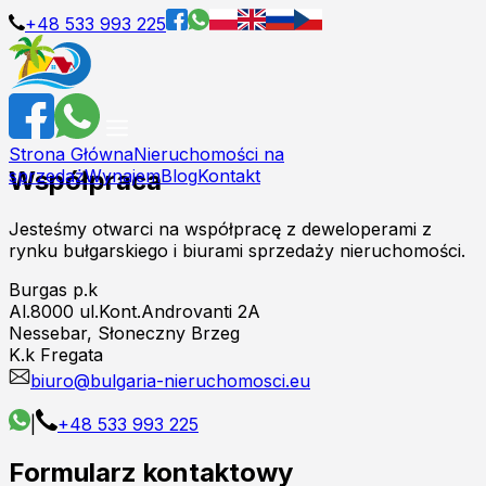
+48 533 993 225
Strona Główna
Nieruchomości na
Współpraca
sprzedaż
Wynajem
Blog
Kontakt
Jesteśmy otwarci na współpracę z deweloperami z
rynku bułgarskiego i biurami sprzedaży nieruchomości.
Burgas p.k
Al.8000 ul.Kont.Androvanti 2A
Nessebar, Słoneczny Brzeg
K.k Fregata
biuro@bulgaria-nieruchomosci.eu
|
+48 533 993 225
Formularz kontaktowy