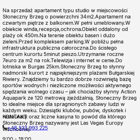
Na sprzedaż apartament typu studio w miejscowości
Słoneczny Brzeg o powierzchni 34m2.Apartament na
czwartym piętrze z balkonem.W pełni umeblowany.W
obiekcie winda,recepcja,ochrona.Obiekt oddalony od
plaży ok 450m.Na terenie obiektu basen i dużo
zieleni.Przed kompleksem parking.W pobliżu pełna
infrastruktura publiczna całoroczna.Do ścisłego
centrum kurortu 5minut pieszo.Utrzymanie roczne
7euro za m2 na rok.Telewizja i internet w cenie.Do
lotniska w Burgas 25km.Słoneczny Brzeg to słynny
nadmorski kurort z najpiękniejszymi plażami Bułgarskiej
Riwiery. Znajdziemy tu bardzo dobrze rozwiniętą bazę
sportów wodnych i niezliczone możliwości aktywnego
spędzania wolnego czasu – jak chociażby słynny Action
Aquapark ze 120 metrową zjeżdżalnią. Słoneczny Brzeg
to idealne miejsce dla spragnionych zabawy ludzi w
każdym wieku. Dziesiątki klubów, pubów, dyskotek i
restauracji oraz liczne kasyna to powód dla którego
KONTAKT
Słoneczny Brzeg nazywany jest Las Vegas Europy
+48 533 993 225
Wschodniej.
9:00 - 18:00