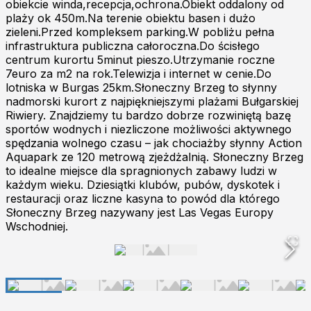
obiekcie winda,recepcja,ochrona.Obiekt oddalony od
plaży ok 450m.Na terenie obiektu basen i dużo
zieleni.Przed kompleksem parking.W pobliżu pełna
infrastruktura publiczna całoroczna.Do ścisłego
centrum kurortu 5minut pieszo.Utrzymanie roczne
7euro za m2 na rok.Telewizja i internet w cenie.Do
lotniska w Burgas 25km.Słoneczny Brzeg to słynny
nadmorski kurort z najpiękniejszymi plażami Bułgarskiej
Riwiery. Znajdziemy tu bardzo dobrze rozwiniętą bazę
sportów wodnych i niezliczone możliwości aktywnego
spędzania wolnego czasu – jak chociażby słynny Action
Aquapark ze 120 metrową zjeżdżalnią. Słoneczny Brzeg
to idealne miejsce dla spragnionych zabawy ludzi w
każdym wieku. Dziesiątki klubów, pubów, dyskotek i
restauracji oraz liczne kasyna to powód dla którego
Słoneczny Brzeg nazywany jest Las Vegas Europy
Wschodniej.