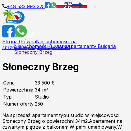
+48 533 993 225
Strona Główna
Nieruchomości na
Nieruchomości Bułgaria
Apartamenty Bułgaria
sprzedaż
Wynajem
Blog
Kontakt
Słoneczny Brzeg
Słoneczny Brzeg
Cena
33 500 €
Powierzchnia
34
m²
Typ
Studio
Numer oferty
250
Na sprzedaż apartament typu studio w miejscowości
Słoneczny Brzeg o powierzchni 34m2.Apartament na
czwartym piętrze z balkonem.W pełni umeblowany.W