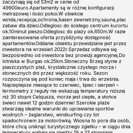
zaczynają się od 53m2 w cenie od
49900euro.Apartamenty są w różnej konfiguracji
metrazowej i ilości pokoi.W obiekcie
winda,recepcja,ochrona,basen zewnetrzny,sauna,plac
zabaw dla dzieci.Odleglosc do ścisłego centrum kurortu
ok.10minut pieszo.Odleglosc do plaży ok.650m.W razie
zainteresowania oferta przybliżymy dostępność
apartamentów.Oddanie obiektu przewidziane jest przez
inwestora na wrzesień 2022r.Sprzedaz odbywa się
bezpośrednio od inwestora bez prowizji agencyjnej.Do
lotniska w Burgas ok.25km.Słoneczny Brzeg słynie z
piaszczystych plaż, krystalicznie czystego morza i
słonecznych dni przez większość roku. Sezon
rozpoczyna się pod koniec maja i trwa do września.
Najcieplejsze miesiące to czerwiec, lipiec i sierpień –
termometry z reguły nie wskazują temperatury niższej
niż 30 stopni Celsjusza, morze jest ciepłe, a słońce
świeci nawet 12 godzin dziennie! Szerokie plaże
stwarzają idealne warunki do uprawiania sportów
wodnych – żeglarstwo, windsurfing czy lot
spadochronem za motorówką. Wiosna to pora dla osób,
które chcą uniknąć turystycznego zgiełku – w ciągu dnia
temperatury wahają się między 19 a 23 stopniami