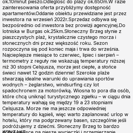
ok.10minut pieszo.Odleglosc do plaży ok.650m.W razie
zainteresowania oferta przybliżymy dostępność
apartamentów.Oddanie obiektu przewidziane jest przez
inwestora na wrzesień 2022r.Sprzedaz odbywa się
bezpośrednio od inwestora bez prowizji agencyjnej.Do
lotniska w Burgas ok.25km.Słoneczny Brzeg słynie z
piaszczystych plaż, krystalicznie czystego morza i
słonecznych dni przez większość roku. Sezon
rozpoczyna się pod koniec maja i trwa do września.
Najcieplejsze miesiące to czerwiec, lipiec i sierpień –
termometry z reguły nie wskazują temperatury niższej
niż 30 stopni Celsjusza, morze jest ciepłe, a słońce
świeci nawet 12 godzin dziennie! Szerokie plaże
stwarzają idealne warunki do uprawiania sportów
wodnych – żeglarstwo, windsurfing czy lot
spadochronem za motorówką. Wiosna to pora dla osób,
które chcą uniknąć turystycznego zgiełku – w ciągu dnia
temperatury wahają się między 19 a 23 stopniami
Celsjusza. Morze nie ma jeszcze odpowiedniej
temperatury do kąpieli, więc warto zaplanować urlop w
hotelu, który ma podgrzewany basen, szczególnie jeśli
podróżujemy z dziećmi. Słoneczny Brzeg to bardzo
dobre miejsce na piesze wycieczki i przemierzanie
KONTAKT