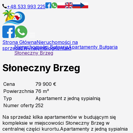
+48 533 993 225
Strona Główna
Nieruchomości na
Nieruchomości Bułgaria
Apartamenty Bułgaria
sprzedaż
Wynajem
Blog
Kontakt
Słoneczny Brzeg
Słoneczny Brzeg
Cena
79 900 €
Powierzchnia
76
m²
Typ
Apartament z jedną sypialnią
Numer oferty
252
Na sprzedaż kilka apartamentów w budującym się
kompleksie w miejscowości Słoneczny Brzeg w
centralnej części kurortu.Apartamenty z jedną sypialnia