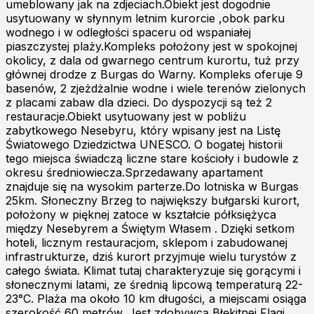
umeblowany jak na zdjeciach.Obiekt jest dogodnie
usytuowany w słynnym letnim kurorcie ,obok parku
wodnego i w odległości spaceru od wspaniałej
piaszczystej plaży.Kompleks położony jest w spokojnej
okolicy, z dala od gwarnego centrum kurortu, tuż przy
głównej drodze z Burgas do Warny. Kompleks oferuje 9
basenów, 2 zjeżdżalnie wodne i wiele terenów zielonych
z placami zabaw dla dzieci. Do dyspozycji są też 2
restauracje.Obiekt usytuowany jest w pobliżu
zabytkowego Nesebyru, który wpisany jest na Listę
Światowego Dziedzictwa UNESCO. O bogatej historii
tego miejsca świadczą liczne stare kościoły i budowle z
okresu średniowiecza.Sprzedawany apartament
znajduje się na wysokim parterze.Do lotniska w Burgas
25km. Słoneczny Brzeg to największy bułgarski kurort,
położony w pięknej zatoce w kształcie półksiężyca
między Nesebyrem a Świętym Własem . Dzięki setkom
hoteli, licznym restauracjom, sklepom i zabudowanej
infrastrukturze, dziś kurort przyjmuje wielu turystów z
całego świata. Klimat tutaj charakteryzuje się gorącymi i
słonecznymi latami, ze średnią lipcową temperaturą 22-
23°C. Plaża ma około 10 km długości, a miejscami osiąga
szerokość 60 metrów. Jest zdobywcą Błękitnej Flagi