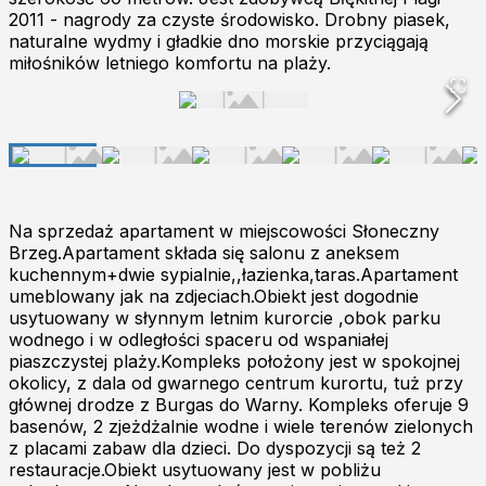
2011 - nagrody za czyste środowisko. Drobny piasek,
naturalne wydmy i gładkie dno morskie przyciągają
miłośników letniego komfortu na plaży.
Na sprzedaż apartament w miejscowości Słoneczny
Brzeg.Apartament składa się salonu z aneksem
kuchennym+dwie sypialnie,,łazienka,taras.Apartament
umeblowany jak na zdjeciach.Obiekt jest dogodnie
usytuowany w słynnym letnim kurorcie ,obok parku
wodnego i w odległości spaceru od wspaniałej
piaszczystej plaży.Kompleks położony jest w spokojnej
okolicy, z dala od gwarnego centrum kurortu, tuż przy
głównej drodze z Burgas do Warny. Kompleks oferuje 9
basenów, 2 zjeżdżalnie wodne i wiele terenów zielonych
z placami zabaw dla dzieci. Do dyspozycji są też 2
restauracje.Obiekt usytuowany jest w pobliżu