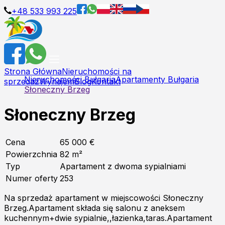
+48 533 993 225
Strona Główna
Nieruchomości na
Nieruchomości Bułgaria
Apartamenty Bułgaria
sprzedaż
Wynajem
Blog
Kontakt
Słoneczny Brzeg
Słoneczny Brzeg
Cena
65 000 €
Powierzchnia
82
m²
Typ
Apartament z dwoma sypialniami
Numer oferty
253
Na sprzedaż apartament w miejscowości Słoneczny
Brzeg.Apartament składa się salonu z aneksem
kuchennym+dwie sypialnie,,łazienka,taras.Apartament