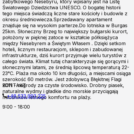
zabytkowego Nesebyru, który wpisany jest na Listę
Światowego Dziedzictwa UNESCO. O bogatej historii
tego miejsca świadczą liczne stare kościoły i budowle z
okresu średniowiecza.Sprzedawany apartament
znajduje się na wysokim parterze.Do lotniska w Burgas
25km. Słoneczny Brzeg to największy bułgarski kurort,
położony w pięknej zatoce w kształcie półksiężyca
między Nesebyrem a Świętym Własem . Dzięki setkom
hoteli, licznym restauracjom, sklepom i zabudowanej
infrastrukturze, dziś kurort przyjmuje wielu turystów z
całego świata. Klimat tutaj charakteryzuje się gorącymi i
słonecznymi latami, ze średnią lipcową temperaturą 22-
23°C. Plaża ma około 10 km długości, a miejscami osiąga
szerokość 60 metrów. Jest zdobywcą Błękitnej Flagi
2011 - nagrody za czyste środowisko. Drobny piasek,
KONTAKT
naturalne wydmy i gładkie dno morskie przyciągają
+48 533 993 225
miłośników letniego komfortu na plaży.
9:00 - 18:00
Zapraszamy do kontaktu online!
Burgas p.k
Al.8000 ul.Kont.Androvanti 2A