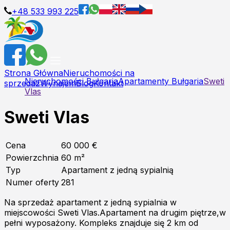
+48 533 993 225
Strona Główna
Nieruchomości na
Nieruchomości Bułgaria
Apartamenty Bułgaria
Sweti
sprzedaż
Wynajem
Blog
Kontakt
Vlas
Sweti Vlas
Cena
60 000 €
Powierzchnia
60
m²
Typ
Apartament z jedną sypialnią
Numer oferty
281
Na sprzedaż apartament z jedną sypialnia w
miejscowości Sweti Vlas.Apartament na drugim piętrze,w
pełni wyposażony. Kompleks znajduje się 2 km od