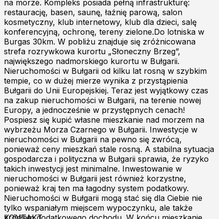
na morze. Kompleks posiada pełną infrastrukturę:
restaurację, basen, saunę, łaźnię parową, salon
kosmetyczny, klub internetowy, klub dla dzieci, salę
konferencyjną, ochronę, tereny zielone.Do lotniska w
Burgas 30km. W pobliżu znajduje się zróżnicowana
strefa rozrywkowa kurortu „Słoneczny Brzeg”,
największego nadmorskiego kurortu w Bułgarii.
Nieruchomości w Bułgarii od kilku lat rosną w szybkim
tempie, co w dużej mierze wynika z przystąpienia
Bułgarii do Unii Europejskiej. Teraz jest wyjątkowy czas
na zakup nieruchomości w Bułgarii, na terenie nowej
Europy, a jednocześnie w przystępnych cenach!
Pospiesz się kupić własne mieszkanie nad morzem na
wybrzeżu Morza Czarnego w Bułgarii. Inwestycje w
nieruchomości w Bułgarii na pewno się zwrócą,
ponieważ ceny mieszkań stale rosną. A stabilna sytuacja
gospodarcza i polityczna w Bułgarii sprawia, że ​​ryzyko
takich inwestycji jest minimalne. Inwestowanie w
nieruchomości w Bułgarii jest również korzystne,
ponieważ kraj ten ma łagodny system podatkowy.
Nieruchomości w Bułgarii mogą stać się dla Ciebie nie
tylko wspaniałym miejscem wypoczynku, ale także
źródłem dodatkowego dochodu. W końcu mieszkanie,
KONTAKT