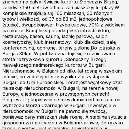
znanego na całym świecie kurortu Słoneczny Brzeg,
zaledwie 150 metrów od morza i piaszczystej plaży.W
kompleksie znajduje się 160 mieszkań, 30 różnych
typów i wielkości, od 37 do 83 m2, jednopokojowe
(studio), dwupokojowe i trzypokojowe, 70% z widokiem
na morze. Kompleks posiada pełną infrastrukturę:
restaurację, basen, saunę, łaźnię parową, salon
kosmetyczny, klub internetowy, klub dla dzieci, salę
konferencyjną, ochronę, tereny zielone.Do lotniska w
Burgas 30km. W pobliżu znajduje się zróżnicowana
strefa rozrywkowa kurortu „Słoneczny Brzeg”,
największego nadmorskiego kurortu w Bułgarii.
Nieruchomości w Bułgarii od kilku lat rosną w szybkim
tempie, co w dużej mierze wynika z przystąpienia
Bułgarii do Unii Europejskiej. Teraz jest wyjątkowy czas
na zakup nieruchomości w Bułgarii, na terenie nowej
Europy, a jednocześnie w przystępnych cenach!
Pospiesz się kupić własne mieszkanie nad morzem na
wybrzeżu Morza Czarnego w Bułgarii. Inwestycje w
nieruchomości w Bułgarii na pewno się zwrócą,
ponieważ ceny mieszkań stale rosną. A stabilna sytuacja
gospodarcza i polityczna w Bułgarii sprawia, że ​​ryzyko
takich inwestycji jest minimalne. Inwestowanie w