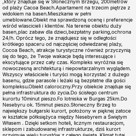
,który znajduje się w Słonecznym Brzegu, 200metrów
od plaży Cacoa Beach.Apartament na trzecim piętrze z
widokiem na basen.Mieszkanie w pełni
umeblowane.Obiekt ma sprawdzoną ocenę i preferencje
wśród wlascicieli i klientów. Na terenie obiektu duży
basen,plac zabaw dla dzieci,bezpłatny parking,ochrona
24/h. Oprócz tego, że znajdujesz się w odległości
krótkiego spaceru od najczęściej odwiedzanej plaży,
Cocoa Beach, atrakcje turystyczne również przyczynią
się do tego, że Twoje wakacje będą interesujące i
ekscytujące przez cały czas. Kompleks wyróżnia się
nowoczesną architekturą i niepowtarzalnym wyglądem.
Wszyscy właściciele i turyści mogą korzystać z dużego
basenu, gdzie parasole i leżaki są bezpłatne dla gości
kompleksu.Obiekt caloroczny.Przy obiekcie znajduje się
pełna infrastruktura do zycia.Do ścisłego centrum
kurortu 10minut pieszo.Fo lotniska w Burgas 25km.Do
Nesebyru ok. 15minut pieszo.Słoneczny Brzeg to
największy bułgarski kurort, położony w pięknej zatoce
w kształcie półksiężyca między Nesebyrem a Świętym
Własem . Dzięki setkom hoteli, licznym restauracjom,
sklepom i zabudowanej infrastrukturze, dziś kurort
przyjmuje wielu turystów z całego świata. Klimat tutaj