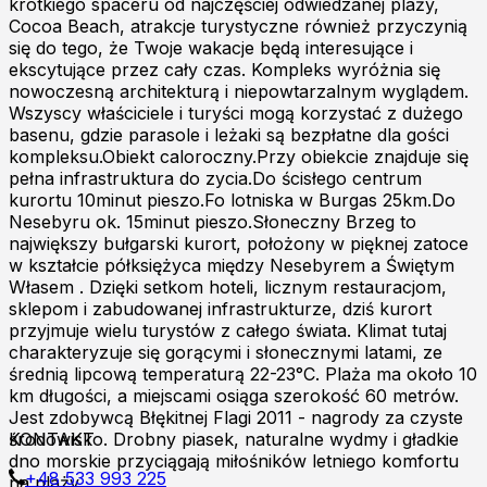
krótkiego spaceru od najczęściej odwiedzanej plaży,
Cocoa Beach, atrakcje turystyczne również przyczynią
się do tego, że Twoje wakacje będą interesujące i
ekscytujące przez cały czas. Kompleks wyróżnia się
nowoczesną architekturą i niepowtarzalnym wyglądem.
Wszyscy właściciele i turyści mogą korzystać z dużego
basenu, gdzie parasole i leżaki są bezpłatne dla gości
kompleksu.Obiekt caloroczny.Przy obiekcie znajduje się
pełna infrastruktura do zycia.Do ścisłego centrum
kurortu 10minut pieszo.Fo lotniska w Burgas 25km.Do
Nesebyru ok. 15minut pieszo.Słoneczny Brzeg to
największy bułgarski kurort, położony w pięknej zatoce
w kształcie półksiężyca między Nesebyrem a Świętym
Własem . Dzięki setkom hoteli, licznym restauracjom,
sklepom i zabudowanej infrastrukturze, dziś kurort
przyjmuje wielu turystów z całego świata. Klimat tutaj
charakteryzuje się gorącymi i słonecznymi latami, ze
średnią lipcową temperaturą 22-23°C. Plaża ma około 10
km długości, a miejscami osiąga szerokość 60 metrów.
Jest zdobywcą Błękitnej Flagi 2011 - nagrody za czyste
środowisko. Drobny piasek, naturalne wydmy i gładkie
KONTAKT
dno morskie przyciągają miłośników letniego komfortu
+48 533 993 225
na plaży