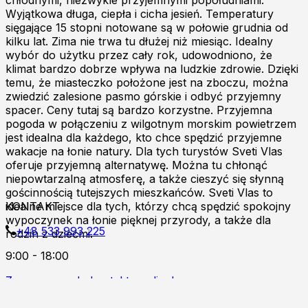
Wyjątkowa długa, ciepła i cicha jesień. Temperatury
sięgające 15 stopni notowane są w połowie grudnia od
kilku lat. Zima nie trwa tu dłużej niż miesiąc. Idealny
wybór do użytku przez cały rok, udowodniono, że
klimat bardzo dobrze wpływa na ludzkie zdrowie. Dzięki
temu, że miasteczko położone jest na zboczu, można
zwiedzić zalesione pasmo górskie i odbyć przyjemny
spacer. Ceny tutaj są bardzo korzystne. Przyjemna
pogoda w połączeniu z wilgotnym morskim powietrzem
jest idealna dla każdego, kto chce spędzić przyjemne
wakacje na łonie natury. Dla tych turystów Sveti Vlas
oferuje przyjemną alternatywę. Można tu chłonąć
niepowtarzalną atmosferę, a także cieszyć się słynną
gościnnością tutejszych mieszkańców. Sveti Vlas to
idealne miejsce dla tych, którzy chcą spędzić spokojny
KONTAKT
wypoczynek na łonie pięknej przyrody, a także dla
+48 533 993 225
rodzin z dziećmi.
9:00 - 18:00
Zapraszamy do kontaktu online!
Burgas p.k