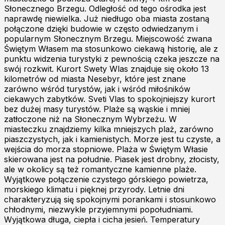
Słonecznego Brzegu. Odległość od tego ośrodka jest
naprawdę niewielka. Już niedługo oba miasta zostaną
połączone dzięki budowie w często odwiedzanym i
popularnym Słonecznym Brzegu. Miejscowość zwana
Świętym Własem ma stosunkowo ciekawą historię, ale z
punktu widzenia turystyki z pewnością czeka jeszcze na
swój rozkwit. Kurort Swety Wlas znajduje się około 13
kilometrów od miasta Nesebyr, które jest znane
zarówno wśród turystów, jak i wśród miłośników
ciekawych zabytków. Sveti Vlas to spokojniejszy kurort
bez dużej masy turystów. Plaże są wąskie i mniej
zatłoczone niż na Słonecznym Wybrzeżu. W
miasteczku znajdziemy kilka mniejszych plaż, zarówno
piaszczystych, jak i kamienistych. Morze jest tu czyste, a
wejścia do morza stopniowe. Plaża w Świętym Własie
skierowana jest na południe. Piasek jest drobny, złocisty,
ale w okolicy są też romantyczne kamienne plaże.
Wyjątkowe połączenie czystego górskiego powietrza,
morskiego klimatu i pięknej przyrody. Letnie dni
charakteryzują się spokojnymi porankami i stosunkowo
chłodnymi, niezwykle przyjemnymi popołudniami.
Wyjątkowa długa, ciepła i cicha jesień. Temperatury