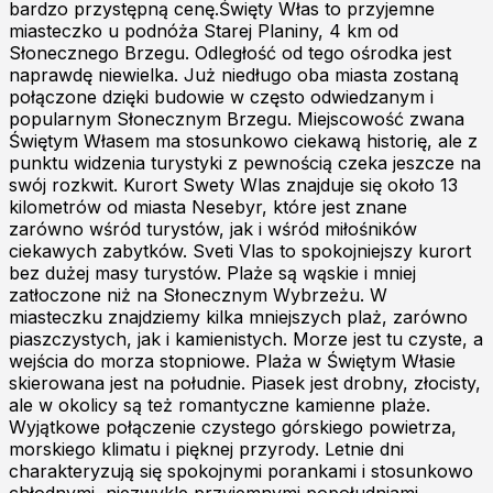
bardzo przystępną cenę.Święty Włas to przyjemne
miasteczko u podnóża Starej Planiny, 4 km od
Słonecznego Brzegu. Odległość od tego ośrodka jest
naprawdę niewielka. Już niedługo oba miasta zostaną
połączone dzięki budowie w często odwiedzanym i
popularnym Słonecznym Brzegu. Miejscowość zwana
Świętym Własem ma stosunkowo ciekawą historię, ale z
punktu widzenia turystyki z pewnością czeka jeszcze na
swój rozkwit. Kurort Swety Wlas znajduje się około 13
kilometrów od miasta Nesebyr, które jest znane
zarówno wśród turystów, jak i wśród miłośników
ciekawych zabytków. Sveti Vlas to spokojniejszy kurort
bez dużej masy turystów. Plaże są wąskie i mniej
zatłoczone niż na Słonecznym Wybrzeżu. W
miasteczku znajdziemy kilka mniejszych plaż, zarówno
piaszczystych, jak i kamienistych. Morze jest tu czyste, a
wejścia do morza stopniowe. Plaża w Świętym Własie
skierowana jest na południe. Piasek jest drobny, złocisty,
ale w okolicy są też romantyczne kamienne plaże.
Wyjątkowe połączenie czystego górskiego powietrza,
morskiego klimatu i pięknej przyrody. Letnie dni
charakteryzują się spokojnymi porankami i stosunkowo
chłodnymi, niezwykle przyjemnymi popołudniami.