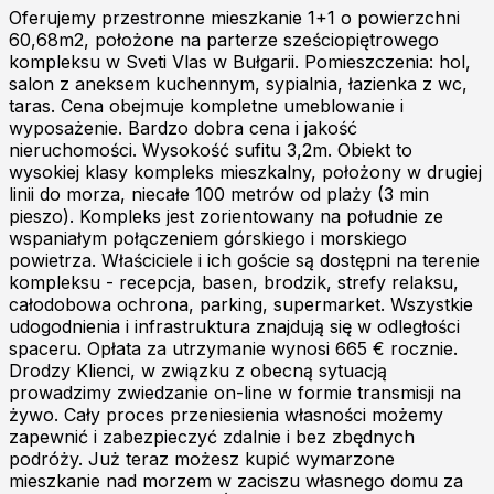
Oferujemy przestronne mieszkanie 1+1 o powierzchni
60,68m2, położone na parterze sześciopiętrowego
kompleksu w Sveti Vlas w Bułgarii. Pomieszczenia: hol,
salon z aneksem kuchennym, sypialnia, łazienka z wc,
taras. Cena obejmuje kompletne umeblowanie i
wyposażenie. Bardzo dobra cena i jakość
nieruchomości. Wysokość sufitu 3,2m. Obiekt to
wysokiej klasy kompleks mieszkalny, położony w drugiej
linii do morza, niecałe 100 metrów od plaży (3 min
pieszo). Kompleks jest zorientowany na południe ze
wspaniałym połączeniem górskiego i morskiego
powietrza. Właściciele i ich goście są dostępni na terenie
kompleksu - recepcja, basen, brodzik, strefy relaksu,
całodobowa ochrona, parking, supermarket. Wszystkie
udogodnienia i infrastruktura znajdują się w odległości
spaceru. Opłata za utrzymanie wynosi 665 € rocznie.
Drodzy Klienci, w związku z obecną sytuacją
prowadzimy zwiedzanie on-line w formie transmisji na
żywo. Cały proces przeniesienia własności możemy
zapewnić i zabezpieczyć zdalnie i bez zbędnych
podróży. Już teraz możesz kupić wymarzone
mieszkanie nad morzem w zaciszu własnego domu za