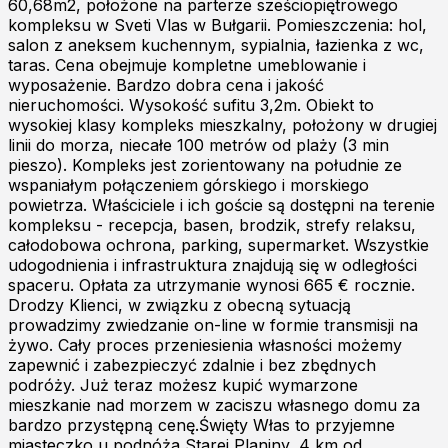
60,68m2, położone na parterze sześciopiętrowego
kompleksu w Sveti Vlas w Bułgarii. Pomieszczenia: hol,
salon z aneksem kuchennym, sypialnia, łazienka z wc,
taras. Cena obejmuje kompletne umeblowanie i
wyposażenie. Bardzo dobra cena i jakość
nieruchomości. Wysokość sufitu 3,2m. Obiekt to
wysokiej klasy kompleks mieszkalny, położony w drugiej
linii do morza, niecałe 100 metrów od plaży (3 min
pieszo). Kompleks jest zorientowany na południe ze
wspaniałym połączeniem górskiego i morskiego
powietrza. Właściciele i ich goście są dostępni na terenie
kompleksu - recepcja, basen, brodzik, strefy relaksu,
całodobowa ochrona, parking, supermarket. Wszystkie
udogodnienia i infrastruktura znajdują się w odległości
spaceru. Opłata za utrzymanie wynosi 665 € rocznie.
Drodzy Klienci, w związku z obecną sytuacją
prowadzimy zwiedzanie on-line w formie transmisji na
żywo. Cały proces przeniesienia własności możemy
zapewnić i zabezpieczyć zdalnie i bez zbędnych
podróży. Już teraz możesz kupić wymarzone
mieszkanie nad morzem w zaciszu własnego domu za
bardzo przystępną cenę.Święty Włas to przyjemne
miasteczko u podnóża Starej Planiny, 4 km od