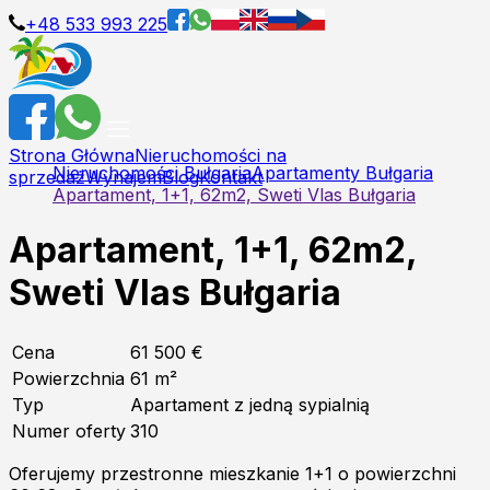
+48 533 993 225
Strona Główna
Nieruchomości na
Nieruchomości Bułgaria
Apartamenty Bułgaria
sprzedaż
Wynajem
Blog
Kontakt
Apartament, 1+1, 62m2, Sweti Vlas Bułgaria
Apartament, 1+1, 62m2,
Sweti Vlas Bułgaria
Cena
61 500 €
Powierzchnia
61
m²
Typ
Apartament z jedną sypialnią
Numer oferty
310
Oferujemy przestronne mieszkanie 1+1 o powierzchni