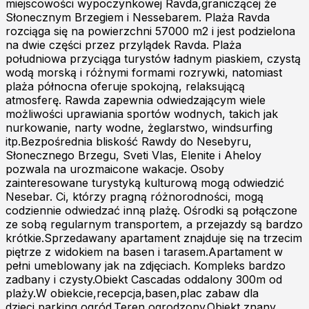
miejscowości wypoczynkowej Ravda,graniczącej że
Słonecznym Brzegiem i Nessebarem. Plaża Ravda
rozciąga się na powierzchni 57000 m2 i jest podzielona
na dwie części przez przylądek Ravda. Plaża
południowa przyciąga turystów ładnym piaskiem, czystą
wodą morską i różnymi formami rozrywki, natomiast
plaża północna oferuje spokojną, relaksującą
atmosferę. Rawda zapewnia odwiedzającym wiele
możliwości uprawiania sportów wodnych, takich jak
nurkowanie, narty wodne, żeglarstwo, windsurfing
itp.Bezpośrednia bliskość Rawdy do Nesebyru,
Słonecznego Brzegu, Sveti Vlas, Elenite i Aheloy
pozwala na urozmaicone wakacje. Osoby
zainteresowane turystyką kulturową mogą odwiedzić
Nesebar. Ci, którzy pragną różnorodności, mogą
codziennie odwiedzać inną plażę. Ośrodki są połączone
ze sobą regularnym transportem, a przejazdy są bardzo
krótkie.Sprzedawany apartament znajduje się na trzecim
piętrze z widokiem na basen i tarasem.Apartament w
pełni umeblowany jak na zdjęciach. Kompleks bardzo
zadbany i czysty.Obiekt Cascadas oddalony 300m od
plaży.W obiekcie,recepcja,basen,plac zabaw dla
dzieci,parking,ogród.Teren ogrodzony.Obiekt znany