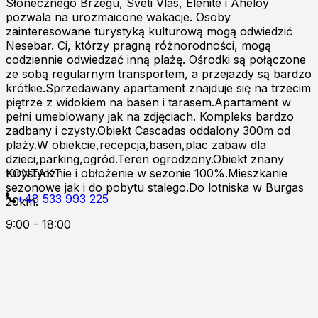
Słonecznego Brzegu, Sveti Vlas, Elenite i Aheloy
pozwala na urozmaicone wakacje. Osoby
zainteresowane turystyką kulturową mogą odwiedzić
Nesebar. Ci, którzy pragną różnorodności, mogą
codziennie odwiedzać inną plażę. Ośrodki są połączone
ze sobą regularnym transportem, a przejazdy są bardzo
krótkie.Sprzedawany apartament znajduje się na trzecim
piętrze z widokiem na basen i tarasem.Apartament w
pełni umeblowany jak na zdjęciach. Kompleks bardzo
zadbany i czysty.Obiekt Cascadas oddalony 300m od
plaży.W obiekcie,recepcja,basen,plac zabaw dla
dzieci,parking,ogród.Teren ogrodzony.Obiekt znany
turystycznie i obłożenie w sezonie 100%.Mieszkanie
KONTAKT
sezonowe jak i do pobytu stalego.Do lotniska w Burgas
+48 533 993 225
20km.
9:00 - 18:00
Zapraszamy do kontaktu online!
Burgas p.k
Al.8000 ul.Kont.Androvanti 2A
Nessebar, Słoneczny Brzeg
K.k Fregata