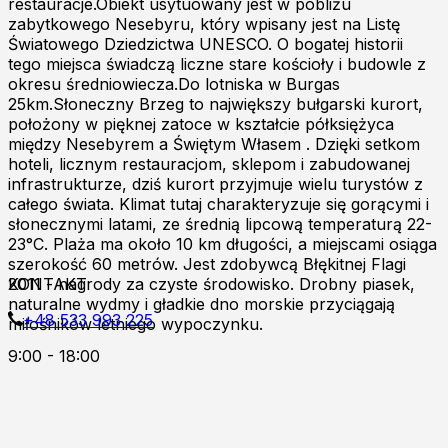
restauracje.Obiekt usytuowany jest w pobliżu
zabytkowego Nesebyru, który wpisany jest na Listę
Światowego Dziedzictwa UNESCO. O bogatej historii
tego miejsca świadczą liczne stare kościoły i budowle z
okresu średniowiecza.Do lotniska w Burgas
25km.Słoneczny Brzeg to największy bułgarski kurort,
położony w pięknej zatoce w kształcie półksiężyca
między Nesebyrem a Świętym Własem . Dzięki setkom
hoteli, licznym restauracjom, sklepom i zabudowanej
infrastrukturze, dziś kurort przyjmuje wielu turystów z
całego świata. Klimat tutaj charakteryzuje się gorącymi i
słonecznymi latami, ze średnią lipcową temperaturą 22-
23°C. Plaża ma około 10 km długości, a miejscami osiąga
szerokość 60 metrów. Jest zdobywcą Błękitnej Flagi
2011 - nagrody za czyste środowisko. Drobny piasek,
KONTAKT
naturalne wydmy i gładkie dno morskie przyciągają
+48 533 993 225
miłośników letniego wypoczynku.
9:00 - 18:00
Zapraszamy do kontaktu online!
Burgas p.k
Al.8000 ul.Kont.Androvanti 2A