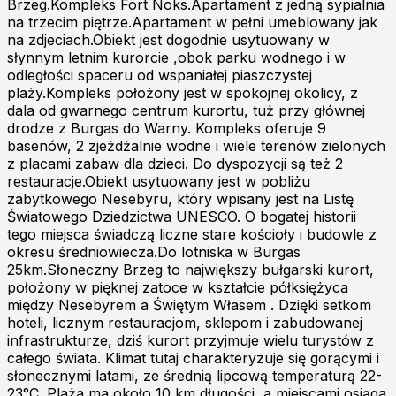
Brzeg.Kompleks Fort Noks.Apartament z jedną sypialnia
na trzecim piętrze.Apartament w pełni umeblowany jak
na zdjeciach.Obiekt jest dogodnie usytuowany w
słynnym letnim kurorcie ,obok parku wodnego i w
odległości spaceru od wspaniałej piaszczystej
plaży.Kompleks położony jest w spokojnej okolicy, z
dala od gwarnego centrum kurortu, tuż przy głównej
drodze z Burgas do Warny. Kompleks oferuje 9
basenów, 2 zjeżdżalnie wodne i wiele terenów zielonych
z placami zabaw dla dzieci. Do dyspozycji są też 2
restauracje.Obiekt usytuowany jest w pobliżu
zabytkowego Nesebyru, który wpisany jest na Listę
Światowego Dziedzictwa UNESCO. O bogatej historii
tego miejsca świadczą liczne stare kościoły i budowle z
okresu średniowiecza.Do lotniska w Burgas
25km.Słoneczny Brzeg to największy bułgarski kurort,
położony w pięknej zatoce w kształcie półksiężyca
między Nesebyrem a Świętym Własem . Dzięki setkom
hoteli, licznym restauracjom, sklepom i zabudowanej
infrastrukturze, dziś kurort przyjmuje wielu turystów z
całego świata. Klimat tutaj charakteryzuje się gorącymi i
słonecznymi latami, ze średnią lipcową temperaturą 22-
23°C. Plaża ma około 10 km długości, a miejscami osiąga