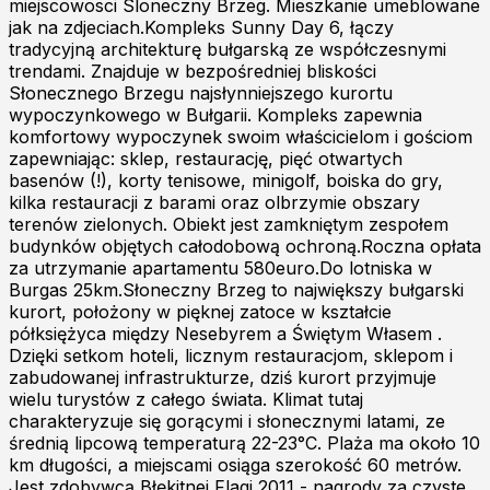
miejscowosci Sloneczny Brzeg. Mieszkanie umeblowane
jak na zdjeciach.Kompleks Sunny Day 6, łączy
tradycyjną architekturę bułgarską ze współczesnymi
trendami. Znajduje w bezpośredniej bliskości
Słonecznego Brzegu najsłynniejszego kurortu
wypoczynkowego w Bułgarii. Kompleks zapewnia
komfortowy wypoczynek swoim właścicielom i gościom
zapewniając: sklep, restaurację, pięć otwartych
basenów (!), korty tenisowe, minigolf, boiska do gry,
kilka restauracji z barami oraz olbrzymie obszary
terenów zielonych. Obiekt jest zamkniętym zespołem
budynków objętych całodobową ochroną.Roczna opłata
za utrzymanie apartamentu 580euro.Do lotniska w
Burgas 25km.Słoneczny Brzeg to największy bułgarski
kurort, położony w pięknej zatoce w kształcie
półksiężyca między Nesebyrem a Świętym Własem .
Dzięki setkom hoteli, licznym restauracjom, sklepom i
zabudowanej infrastrukturze, dziś kurort przyjmuje
wielu turystów z całego świata. Klimat tutaj
charakteryzuje się gorącymi i słonecznymi latami, ze
średnią lipcową temperaturą 22-23°C. Plaża ma około 10
km długości, a miejscami osiąga szerokość 60 metrów.
Jest zdobywcą Błękitnej Flagi 2011 - nagrody za czyste