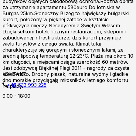
budynków objętych całodobową ochroną.Roczna opłata
za utrzymanie apartamentu 580euro.Do lotniska w
Burgas 25km.Słoneczny Brzeg to największy bułgarski
kurort, położony w pięknej zatoce w kształcie
półksiężyca między Nesebyrem a Świętym Własem .
Dzięki setkom hoteli, licznym restauracjom, sklepom i
zabudowanej infrastrukturze, dziś kurort przyjmuje
wielu turystów z całego świata. Klimat tutaj
charakteryzuje się gorącymi i słonecznymi latami, ze
średnią lipcową temperaturą 22-23°C. Plaża ma około 10
km długości, a miejscami osiąga szerokość 60 metrów.
Jest zdobywcą Błękitnej Flagi 2011 - nagrody za czyste
środowisko. Drobny piasek, naturalne wydmy i gładkie
KONTAKT
dno morskie przyciągają miłośników letniego komfortu
+48 533 993 225
na plaży.
9:00 - 18:00
Zapraszamy do kontaktu online!
Burgas p.k
Al.8000 ul.Kont.Androvanti 2A
Nessebar, Słoneczny Brzeg
K.k Fregata