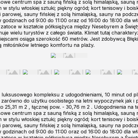
usowe centrum spa z sauną fińską z solą himalajską, sauną
 stylu włoskiej sztuki; piękny ogród; kort tenisowy i bo
 parowej, sauny fińskiej z solą himalajską, sauny na podc
w godzinach od 9:00 do 11:00 oraz od 16:00 do 18:00 dla wł
j zatoce w kształcie półksiężyca między Nesebyrem a Święt
uje wielu turystów z całego świata. Klimat tutaj charaktery
iejscami osiąga szerokość 60 metrów. Jest zdobywcą Błęki
ą miłośników letniego komfortu na plaży.
ią luksusowego kompleksu z udogodnieniami, 10 minut od 
 zarówno do użytku osobistego na letni wypoczynek jak i po
 25,31 m 2 , łącznej pow. - 30,76 m 2 . Udogodnienia na te
usowe centrum spa z sauną fińską z solą himalajską, sauną
 stylu włoskiej sztuki; piękny ogród; kort tenisowy i bo
 parowej, sauny fińskiej z solą himalajską, sauny na podc
w godzinach od 9:00 do 11:00 oraz od 16:00 do 18:00 dla wł
j zatoce w kształcie półksiężyca między Nesebyrem a Święt