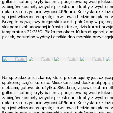
grillami i sofami; kryty basen z podgrzewaną wodą; luks
zabiegów kosmetycznych; przestronne lobby z wystrojem w
opłata za utrzymanie wynosi 496euro. Korzystanie z łaźni
spa jest wliczone w opłatę serwisową i będzie bezpłatne 
Brzeg to największy bułgarski kurort, położony w piękne
sklepom i zabudowanej infrastrukturze, dziś kurort przyjm
temperaturą 22-23°C. Plaża ma około 10 km długości, a m
piasek, naturalne wydmy i gładkie dno morskie przyciągaj
Na sprzedaż ,mieszkanie, które prezentujemy jest częśc
spokojnej części kurortu. Mieszkanie jest doskonałą opcją
meblami, gotowe do użytku. Składa się z powierzchni netto
grillami i sofami; kryty basen z podgrzewaną wodą; luks
zabiegów kosmetycznych; przestronne lobby z wystrojem w
opłata za utrzymanie wynosi 496euro. Korzystanie z łaźni
spa jest wliczone w opłatę serwisową i będzie bezpłatne 
Brzeg to największy bułgarski kurort, położony w piękne