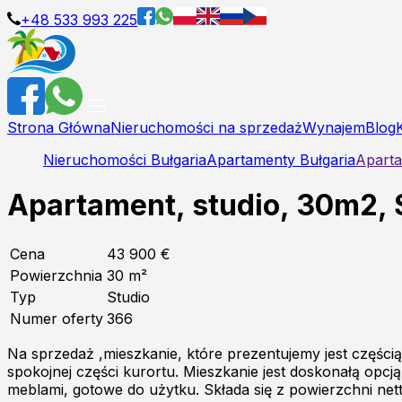
+48 533 993 225
Strona Główna
Nieruchomości na sprzedaż
Wynajem
Blog
Nieruchomości Bułgaria
Apartamenty Bułgaria
Aparta
Apartament, studio, 30m2, 
Cena
43 900 €
Powierzchnia
30
m²
Typ
Studio
Numer oferty
366
Na sprzedaż ,mieszkanie, które prezentujemy jest częśc
spokojnej części kurortu. Mieszkanie jest doskonałą opcją
meblami, gotowe do użytku. Składa się z powierzchni netto