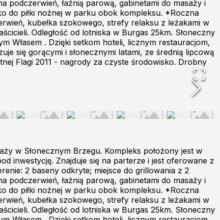
 na podczerwień, łaźnią parową, gabinetami do masaży i
isko do piłki nożnej w parku obok kompleksu. *Roczna
zerwień, kubełka szokowego, strefy relaksu z leżakami w
aścicieli. Odległość od lotniska w Burgas 25km. Słoneczny
ym Własem . Dzięki setkom hoteli, licznym restauracjom,
zuje się gorącymi i słonecznymi latami, ze średnią lipcową
tnej Flagi 2011 - nagrody za czyste środowisko. Drobny
plaży w Słonecznym Brzegu. Kompleks położony jest w
d inwestycję. Znajduje się na parterze i jest oferowane z
renie: 2 baseny odkryte; miejsce do grillowania z 2
 na podczerwień, łaźnią parową, gabinetami do masaży i
isko do piłki nożnej w parku obok kompleksu. *Roczna
zerwień, kubełka szokowego, strefy relaksu z leżakami w
aścicieli. Odległość od lotniska w Burgas 25km. Słoneczny
ym Własem . Dzięki setkom hoteli, licznym restauracjom,