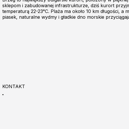
sklepom i zabudowanej infrastrukturze, dziś kurort przyjm
temperaturą 22-23°C. Plaża ma około 10 km długości, a m
piasek, naturalne wydmy i gładkie dno morskie przyciągaj
KONTAKT
+48 533 993 225
9:00 - 18:00
Zapraszamy do kontaktu online!
Burgas p.k