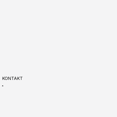
KONTAKT
+48 533 993 225
9:00 - 18:00
Zapraszamy do kontaktu online!
Burgas p.k