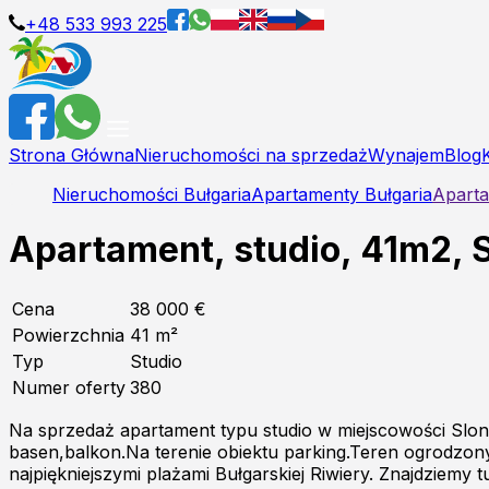
+48 533 993 225
Strona Główna
Nieruchomości na sprzedaż
Wynajem
Blog
Nieruchomości Bułgaria
Apartamenty Bułgaria
Aparta
Apartament, studio, 41m2, 
Cena
38 000 €
Powierzchnia
41
m²
Typ
Studio
Numer oferty
380
Na sprzedaż apartament typu studio w miejscowości Slo
basen,balkon.Na terenie obiektu parking.Teren ogrodzon
najpiękniejszymi plażami Bułgarskiej Riwiery. Znajdziem