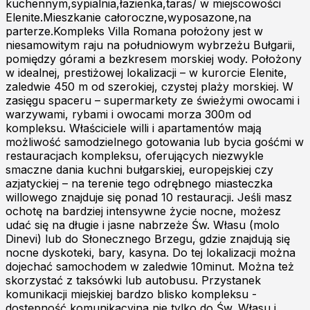
kuchennym,sypialnia,łazienka,taras/ w miejscowości
Elenite.Mieszkanie całoroczne,wyposazone,na
parterze.Kompleks Villa Romana położony jest w
niesamowitym raju na południowym wybrzeżu Bułgarii,
pomiędzy górami a bezkresem morskiej wody. Położony
w idealnej, prestiżowej lokalizacji – w kurorcie Elenite,
zaledwie 450 m od szerokiej, czystej plaży morskiej. W
zasięgu spaceru – supermarkety ze świeżymi owocami i
warzywami, rybami i owocami morza 300m od
kompleksu. Właściciele willi i apartamentów mają
możliwość samodzielnego gotowania lub bycia gośćmi w
restauracjach kompleksu, oferujących niezwykle
smaczne dania kuchni bułgarskiej, europejskiej czy
azjatyckiej – na terenie tego odrębnego miasteczka
willowego znajduje się ponad 10 restauracji. Jeśli masz
ochotę na bardziej intensywne życie nocne, możesz
udać się na długie i jasne nabrzeże Św. Własu (molo
Dinevi) lub do Słonecznego Brzegu, gdzie znajdują się
nocne dyskoteki, bary, kasyna. Do tej lokalizacji można
dojechać samochodem w zaledwie 10minut. Można też
skorzystać z taksówki lub autobusu. Przystanek
komunikacji miejskiej bardzo blisko kompleksu -
dostępność komunikacyjna nie tylko do Św. Własu i