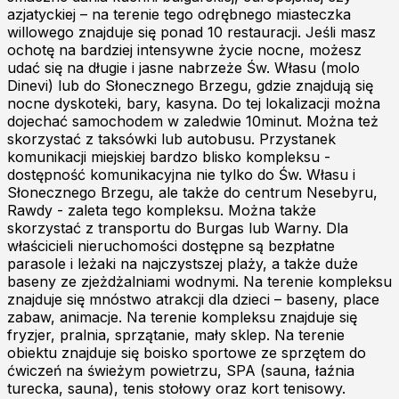
azjatyckiej – na terenie tego odrębnego miasteczka
willowego znajduje się ponad 10 restauracji. Jeśli masz
ochotę na bardziej intensywne życie nocne, możesz
udać się na długie i jasne nabrzeże Św. Własu (molo
Dinevi) lub do Słonecznego Brzegu, gdzie znajdują się
nocne dyskoteki, bary, kasyna. Do tej lokalizacji można
dojechać samochodem w zaledwie 10minut. Można też
skorzystać z taksówki lub autobusu. Przystanek
komunikacji miejskiej bardzo blisko kompleksu -
dostępność komunikacyjna nie tylko do Św. Własu i
Słonecznego Brzegu, ale także do centrum Nesebyru,
Rawdy - zaleta tego kompleksu. Można także
skorzystać z transportu do Burgas lub Warny. Dla
właścicieli nieruchomości dostępne są bezpłatne
parasole i leżaki na najczystszej plaży, a także duże
baseny ze zjeżdżalniami wodnymi. Na terenie kompleksu
znajduje się mnóstwo atrakcji dla dzieci – baseny, place
zabaw, animacje. Na terenie kompleksu znajduje się
fryzjer, pralnia, sprzątanie, mały sklep. Na terenie
obiektu znajduje się boisko sportowe ze sprzętem do
ćwiczeń na świeżym powietrzu, SPA (sauna, łaźnia
turecka, sauna), tenis stołowy oraz kort tenisowy.