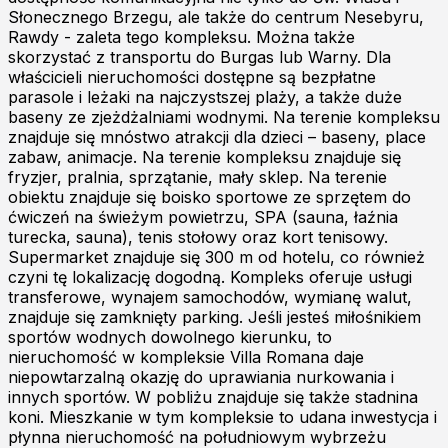
Słonecznego Brzegu, ale także do centrum Nesebyru,
Rawdy - zaleta tego kompleksu. Można także
skorzystać z transportu do Burgas lub Warny. Dla
właścicieli nieruchomości dostępne są bezpłatne
parasole i leżaki na najczystszej plaży, a także duże
baseny ze zjeżdżalniami wodnymi. Na terenie kompleksu
znajduje się mnóstwo atrakcji dla dzieci – baseny, place
zabaw, animacje. Na terenie kompleksu znajduje się
fryzjer, pralnia, sprzątanie, mały sklep. Na terenie
obiektu znajduje się boisko sportowe ze sprzętem do
ćwiczeń na świeżym powietrzu, SPA (sauna, łaźnia
turecka, sauna), tenis stołowy oraz kort tenisowy.
Supermarket znajduje się 300 m od hotelu, co również
czyni tę lokalizację dogodną. Kompleks oferuje usługi
transferowe, wynajem samochodów, wymianę walut,
znajduje się zamknięty parking. Jeśli jesteś miłośnikiem
sportów wodnych dowolnego kierunku, to
nieruchomość w kompleksie Villa Romana daje
niepowtarzalną okazję do uprawiania nurkowania i
innych sportów. W pobliżu znajduje się także stadnina
koni. Mieszkanie w tym kompleksie to udana inwestycja i
płynna nieruchomość na południowym wybrzeżu