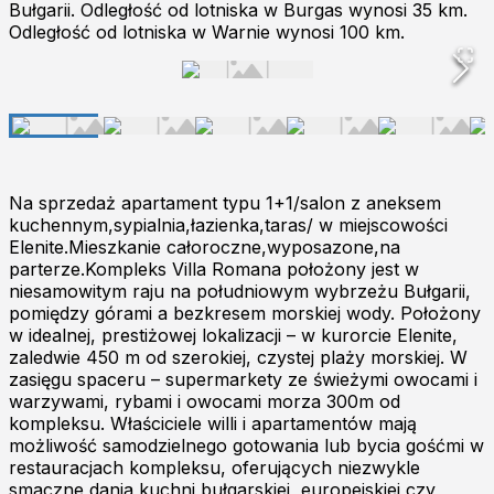
Bułgarii. Odległość od lotniska w Burgas wynosi 35 km.
Odległość od lotniska w Warnie wynosi 100 km.
Na sprzedaż apartament typu 1+1/salon z aneksem
kuchennym,sypialnia,łazienka,taras/ w miejscowości
Elenite.Mieszkanie całoroczne,wyposazone,na
parterze.Kompleks Villa Romana położony jest w
niesamowitym raju na południowym wybrzeżu Bułgarii,
pomiędzy górami a bezkresem morskiej wody. Położony
w idealnej, prestiżowej lokalizacji – w kurorcie Elenite,
zaledwie 450 m od szerokiej, czystej plaży morskiej. W
zasięgu spaceru – supermarkety ze świeżymi owocami i
warzywami, rybami i owocami morza 300m od
kompleksu. Właściciele willi i apartamentów mają
możliwość samodzielnego gotowania lub bycia gośćmi w
restauracjach kompleksu, oferujących niezwykle
smaczne dania kuchni bułgarskiej, europejskiej czy