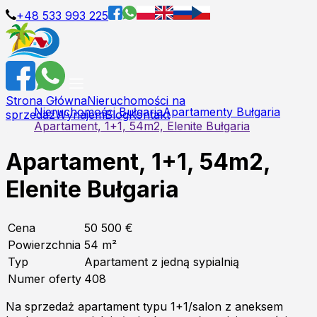
+48 533 993 225
Strona Główna
Nieruchomości na
Nieruchomości Bułgaria
Apartamenty Bułgaria
sprzedaż
Wynajem
Blog
Kontakt
Apartament, 1+1, 54m2, Elenite Bułgaria
Apartament, 1+1, 54m2,
Elenite Bułgaria
Cena
50 500 €
Powierzchnia
54
m²
Typ
Apartament z jedną sypialnią
Numer oferty
408
Na sprzedaż apartament typu 1+1/salon z aneksem