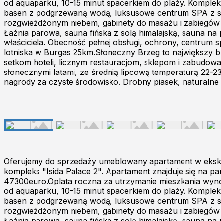
od aquaparku, 10-15 minut spacerkiem do plaży. Kompleks
basen z podgrzewaną wodą, luksusowe centrum SPA z sauną
rozgwieżdżonym niebem, gabinety do masażu i zabiegów up
Łaźnia parowa, sauna fińska z solą himalajską, sauna na
właściciela. Obecność pełnej obsługi, ochrony, centrum 
lotniska w Burgas 25km.Słoneczny Brzeg to największy bu
setkom hoteli, licznym restauracjom, sklepom i zabudowane
słonecznymi latami, ze średnią lipcową temperaturą 22-23
nagrody za czyste środowisko. Drobny piasek, naturalne
Oferujemy do sprzedaży umeblowany apartament w eksk
kompleks "Isida Palace 2". Apartament znajduje się na 
47300euro.Oplata roczna za utrzymanie mieszkania wynosi
od aquaparku, 10-15 minut spacerkiem do plaży. Kompleks
basen z podgrzewaną wodą, luksusowe centrum SPA z sauną
rozgwieżdżonym niebem, gabinety do masażu i zabiegów up
Łaźnia parowa, sauna fińska z solą himalajską, sauna na