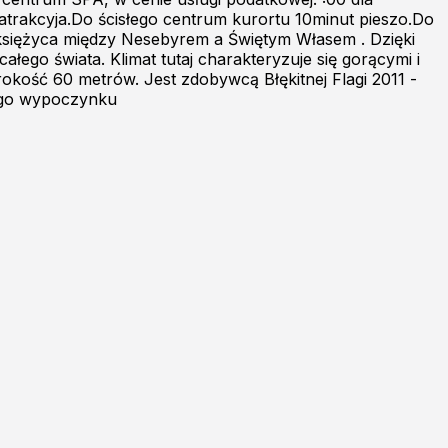
 atrakcyja.Do ścisłego centrum kurortu 10minut pieszo.Do
łksiężyca między Nesebyrem a Świętym Własem . Dzięki
ałego świata. Klimat tutaj charakteryzuje się gorącymi i
rokość 60 metrów. Jest zdobywcą Błękitnej Flagi 2011 -
iego wypoczynku