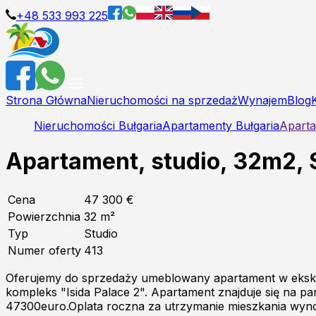
+48 533 993 225
Strona Główna
Nieruchomości na sprzedaż
Wynajem
Blog
Nieruchomości Bułgaria
Apartamenty Bułgaria
Aparta
Apartament, studio, 32m2, 
Cena
47 300 €
Powierzchnia
32
m²
Typ
Studio
Numer oferty
413
Oferujemy do sprzedaży umeblowany apartament w eksk
kompleks "Isida Palace 2". Apartament znajduje się na 
47300euro.Oplata roczna za utrzymanie mieszkania wynosi