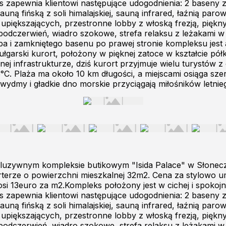
 zapewnia klientowi następujące udogodnienia: 2 baseny ze
 fińską z soli himalajskiej, sauną infrared, łaźnią paro
iększających, przestronne lobby z włoską frezją, pięknym 
 podczerwień, wiadro szokowe, strefa relaksu z leżakami w
spa i zamkniętego basenu po prawej stronie kompleksu jest
łgarski kurort, położony w pięknej zatoce w kształcie pó
j infrastrukturze, dziś kurort przyjmuje wielu turystów z c
°C. Plaża ma około 10 km długości, a miejscami osiąga sze
 wydmy i gładkie dno morskie przyciągają miłośników letn
luzywnym kompleksie butikowym "Isida Palace" w Słonec
parterze o powierzchni mieszkalnej 32m2. Cena za stylowo
 13euro za m2.Kompleks położony jest w cichej i spokojnej
 zapewnia klientowi następujące udogodnienia: 2 baseny ze
 fińską z soli himalajskiej, sauną infrared, łaźnią paro
iększających, przestronne lobby z włoską frezją, pięknym 
 podczerwień, wiadro szokowe, strefa relaksu z leżakami w