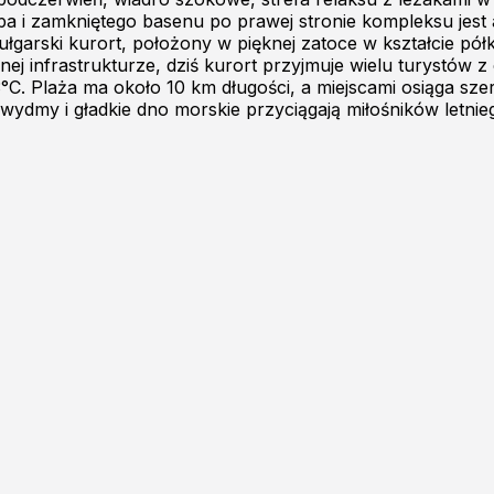
spa i zamkniętego basenu po prawej stronie kompleksu jest
łgarski kurort, położony w pięknej zatoce w kształcie pó
j infrastrukturze, dziś kurort przyjmuje wielu turystów z c
°C. Plaża ma około 10 km długości, a miejscami osiąga sze
 wydmy i gładkie dno morskie przyciągają miłośników letn