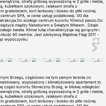
wnętrzne, strefę grillową wyposażoną w 2 grille i meble,
wą, kubełkiem szokowym, relaksem strefa z
gradobiciem, kort tenisowy i boisko do piłki nożnej.
 centrum SPA, w cenie usługi podatkowej. :00 dla
 atrakcyja.Do ścisłego centrum kurortu 10minut pieszo.Do
łksiężyca między Nesebyrem a Świętym Własem . Dzięki
ałego świata. Klimat tutaj charakteryzuje się gorącymi i
rokość 60 metrów. Jest zdobywcą Błękitnej Flagi 2011 -
iego wypoczynku
znym Brzegu, częściowo na tym samym terenie co
 umeblowany, wyposażony i klimatyzowany apartament to
 części kurortu Słoneczny Brzeg, w bliskiej odległości
wnętrzne, strefę grillową wyposażoną w 2 grille i meble,
wą, kubełkiem szokowym, relaksem strefa z
gradobiciem, kort tenisowy i boisko do piłki nożnej.
 centrum SPA, w cenie usługi podatkowej. :00 dla