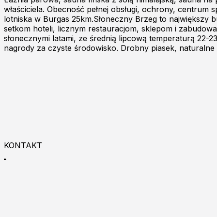
właściciela. Obecność pełnej obsługi, ochrony, centrum 
lotniska w Burgas 25km.Słoneczny Brzeg to największy bu
setkom hoteli, licznym restauracjom, sklepom i zabudowane
słonecznymi latami, ze średnią lipcową temperaturą 22-23
nagrody za czyste środowisko. Drobny piasek, naturalne
KONTAKT
+48 533 993 225
9:00 - 18:00
Zapraszamy do kontaktu online!
Burgas p.k