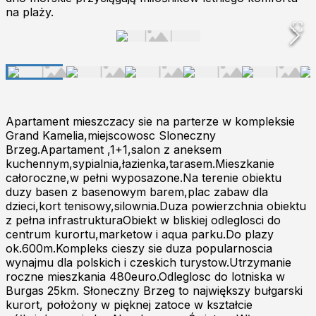
na plaży.
Apartament mieszczacy sie na parterze w kompleksie
Grand Kamelia,miejscowosc Sloneczny
Brzeg.Apartament ,1+1,salon z aneksem
kuchennym,sypialnia,łazienka,tarasem.Mieszkanie
całoroczne,w pełni wyposazone.Na terenie obiektu
duzy basen z basenowym barem,plac zabaw dla
dzieci,kort tenisowy,silownia.Duza powierzchnia obiektu
z pełna infrastrukturaObiekt w bliskiej odleglosci do
centrum kurortu,marketow i aqua parku.Do plazy
ok.600m.Kompleks cieszy sie duza popularnoscia
wynajmu dla polskich i czeskich turystow.Utrzymanie
roczne mieszkania 480euro.Odleglosc do lotniska w
Burgas 25km. Słoneczny Brzeg to największy bułgarski
kurort, położony w pięknej zatoce w kształcie