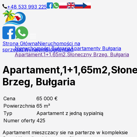
+48 533 993 225
Strona Główna
Nieruchomości na
Nieruchomości Bułgaria
Apartamenty Bułgaria
sprzedaż
Wynajem
Blog
Kontakt
Apartament,1+1,65m2,Słoneczny Brzeg, Bułgaria
Apartament,1+1,65m2,Słon
Brzeg, Bułgaria
Cena
65 000 €
Powierzchnia
65
m²
Typ
Apartament z jedną sypialnią
Numer oferty
425
Apartament mieszczacy sie na parterze w kompleksie