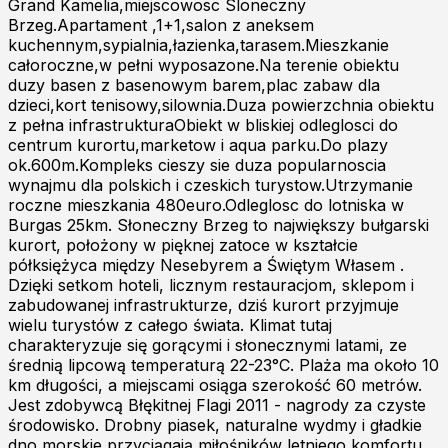
Grand Kamelia,miejscowosc Sloneczny
Brzeg.Apartament ,1+1,salon z aneksem
kuchennym,sypialnia,łazienka,tarasem.Mieszkanie
całoroczne,w pełni wyposazone.Na terenie obiektu
duzy basen z basenowym barem,plac zabaw dla
dzieci,kort tenisowy,silownia.Duza powierzchnia obiektu
z pełna infrastrukturaObiekt w bliskiej odleglosci do
centrum kurortu,marketow i aqua parku.Do plazy
ok.600m.Kompleks cieszy sie duza popularnoscia
wynajmu dla polskich i czeskich turystow.Utrzymanie
roczne mieszkania 480euro.Odleglosc do lotniska w
Burgas 25km. Słoneczny Brzeg to największy bułgarski
kurort, położony w pięknej zatoce w kształcie
półksiężyca między Nesebyrem a Świętym Własem .
Dzięki setkom hoteli, licznym restauracjom, sklepom i
zabudowanej infrastrukturze, dziś kurort przyjmuje
wielu turystów z całego świata. Klimat tutaj
charakteryzuje się gorącymi i słonecznymi latami, ze
średnią lipcową temperaturą 22-23°C. Plaża ma około 10
km długości, a miejscami osiąga szerokość 60 metrów.
Jest zdobywcą Błękitnej Flagi 2011 - nagrody za czyste
środowisko. Drobny piasek, naturalne wydmy i gładkie
dno morskie przyciągają miłośników letniego komfortu