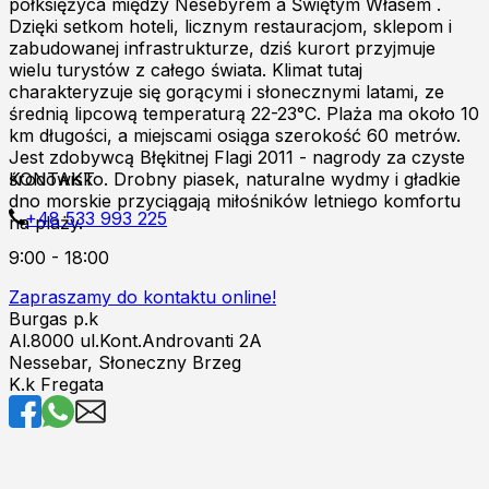
półksiężyca między Nesebyrem a Świętym Własem .
Dzięki setkom hoteli, licznym restauracjom, sklepom i
zabudowanej infrastrukturze, dziś kurort przyjmuje
wielu turystów z całego świata. Klimat tutaj
charakteryzuje się gorącymi i słonecznymi latami, ze
średnią lipcową temperaturą 22-23°C. Plaża ma około 10
km długości, a miejscami osiąga szerokość 60 metrów.
Jest zdobywcą Błękitnej Flagi 2011 - nagrody za czyste
środowisko. Drobny piasek, naturalne wydmy i gładkie
KONTAKT
dno morskie przyciągają miłośników letniego komfortu
+48 533 993 225
na plaży.
9:00 - 18:00
Zapraszamy do kontaktu online!
Burgas p.k
Al.8000 ul.Kont.Androvanti 2A
Nessebar, Słoneczny Brzeg
K.k Fregata