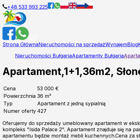
+48 533 993 225
Strona Główna
Nieruchomości na sprzedaż
Wynajem
Blog
Nieruchomości Bułgaria
Apartamenty Bułgaria
Aparta
Apartament,1+1,36m2, Słone
Cena
53 000 €
Powierzchnia
36
m²
Typ
Apartament z jedną sypialnią
Numer oferty
427
Oferujemy do sprzedaży umeblowany apartament w eksk
kompleks "Isida Palace 2". Apartament znajduje się na 
apartamentu będzie montaż mebli kuchennych.Cena za s