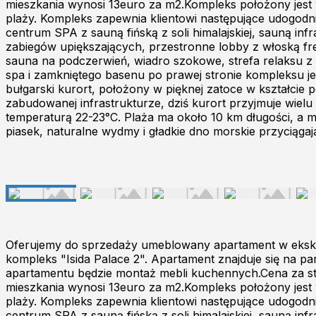
mieszkania wynosi 13euro za m2.Kompleks położony jest w 
plaży. Kompleks zapewnia klientowi następujące udogodn
centrum SPA z sauną fińską z soli himalajskiej, sauną i
zabiegów upiększających, przestronne lobby z włoską frez
sauna na podczerwień, wiadro szokowe, strefa relaksu z 
spa i zamkniętego basenu po prawej stronie kompleksu je
bułgarski kurort, położony w pięknej zatoce w kształcie
zabudowanej infrastrukturze, dziś kurort przyjmuje wielu 
temperaturą 22-23°C. Plaża ma około 10 km długości, a m
piasek, naturalne wydmy i gładkie dno morskie przyciąga
Oferujemy do sprzedaży umeblowany apartament w eksk
kompleks "Isida Palace 2". Apartament znajduje się na 
apartamentu będzie montaż mebli kuchennych.Cena za s
mieszkania wynosi 13euro za m2.Kompleks położony jest w 
plaży. Kompleks zapewnia klientowi następujące udogodn
centrum SPA z sauną fińską z soli himalajskiej, sauną i