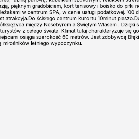
ją, pięknym gradobiciem, kort tenisowy i boisko do piłki n
leżakami w centrum SPA, w cenie usługi podatkowej. :00 dl
st atrakcyja.Do ścisłego centrum kurortu 10minut pieszo.
 półksiężyca między Nesebyrem a Świętym Własem . Dzięki s
turystów z całego świata. Klimat tutaj charakteryzuje się g
iejscami osiąga szerokość 60 metrów. Jest zdobywcą Błęki
ją miłośników letniego wypoczynku.