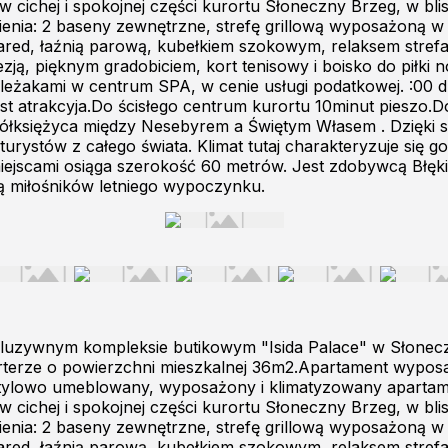
cichej i spokojnej części kurortu Słoneczny Brzeg, w blis
ienia: 2 baseny zewnętrzne, strefę grillową wyposażoną w
nfrared, łaźnią parową, kubełkiem szokowym, relaksem stre
ją, pięknym gradobiciem, kort tenisowy i boisko do piłki n
leżakami w centrum SPA, w cenie usługi podatkowej. :00 dl
st atrakcyja.Do ścisłego centrum kurortu 10minut pieszo.
 półksiężyca między Nesebyrem a Świętym Własem . Dzięki s
turystów z całego świata. Klimat tutaj charakteryzuje się g
iejscami osiąga szerokość 60 metrów. Jest zdobywcą Błęki
ją miłośników letniego wypoczynku.
luzywnym kompleksie butikowym "Isida Palace" w Słonec
parterze o powierzchni mieszkalnej 36m2.Apartament wypo
tylowo umeblowany, wyposażony i klimatyzowany apartame
cichej i spokojnej części kurortu Słoneczny Brzeg, w blis
ienia: 2 baseny zewnętrzne, strefę grillową wyposażoną w
nfrared, łaźnią parową, kubełkiem szokowym, relaksem stre