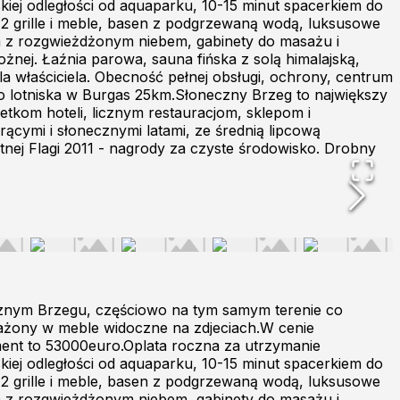
kiej odległości od aquaparku, 10-15 minut spacerkiem do
 2 grille i meble, basen z podgrzewaną wodą, luksusowe
fa z rozgwieżdżonym niebem, gabinety do masażu i
ożnej. Łaźnia parowa, sauna fińska z solą himalajską,
a właściciela. Obecność pełnej obsługi, ochrony, centrum
Do lotniska w Burgas 25km.Słoneczny Brzeg to największy
etkom hoteli, licznym restauracjom, sklepom i
orącymi i słonecznymi latami, ze średnią lipcową
tnej Flagi 2011 - nagrody za czyste środowisko. Drobny
znym Brzegu, częściowo na tym samym terenie co
sażony w meble widoczne na zdjeciach.W cenie
nt to 53000euro.Oplata roczna za utrzymanie
kiej odległości od aquaparku, 10-15 minut spacerkiem do
 2 grille i meble, basen z podgrzewaną wodą, luksusowe
fa z rozgwieżdżonym niebem, gabinety do masażu i