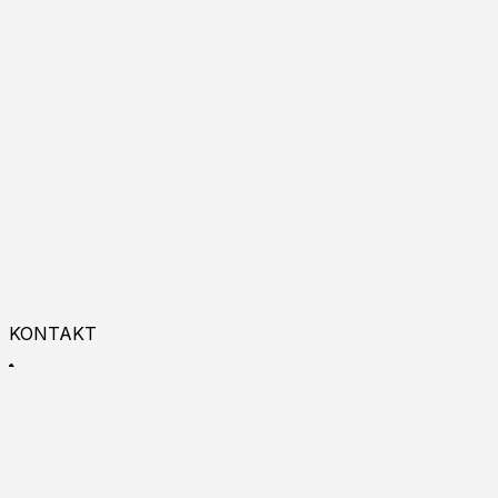
KONTAKT
+48 533 993 225
9:00 - 18:00
Zapraszamy do kontaktu online!
Burgas p.k