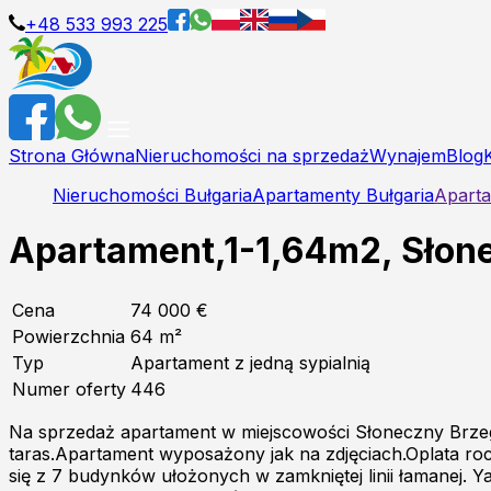
+48 533 993 225
Strona Główna
Nieruchomości na sprzedaż
Wynajem
Blog
Nieruchomości Bułgaria
Apartamenty Bułgaria
Aparta
Apartament,1-1,64m2, Słone
Cena
74 000 €
Powierzchnia
64
m²
Typ
Apartament z jedną sypialnią
Numer oferty
446
Na sprzedaż apartament w miejscowości Słoneczny Brzeg
taras.Apartament wyposażony jak na zdjęciach.Oplata r
się z 7 budynków ułożonych w zamkniętej linii łamanej. Ya