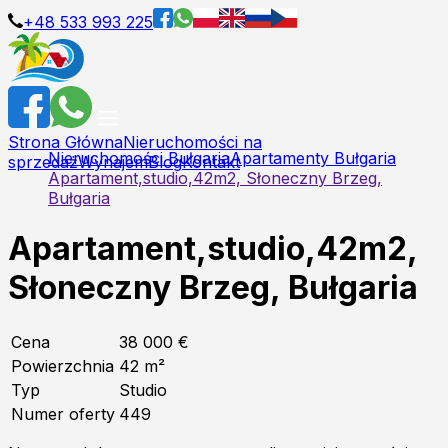
+48 533 993 225
Strona Główna
Nieruchomości na
Nieruchomości Bułgaria
Apartamenty Bułgaria
sprzedaż
Wynajem
Blog
Kontakt
Apartament,studio,42m2, Słoneczny Brzeg,
Bułgaria
Apartament,studio,42m2,
Słoneczny Brzeg, Bułgaria
Cena
38 000 €
Powierzchnia
42
m²
Typ
Studio
Numer oferty
449