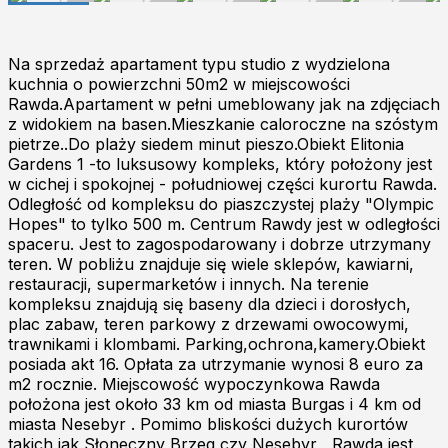
Na sprzedaż apartament typu studio z wydzielona
kuchnia o powierzchni 50m2 w miejscowości
Rawda.Apartament w pełni umeblowany jak na zdjęciach
z widokiem na basen.Mieszkanie caloroczne na szóstym
pietrze..Do plaży siedem minut pieszo.Obiekt Elitonia
Gardens 1 -to luksusowy kompleks, który położony jest
w cichej i spokojnej - południowej części kurortu Rawda.
Odległość od kompleksu do piaszczystej plaży "Olympic
Hopes" to tylko 500 m. Centrum Rawdy jest w odległości
spaceru. Jest to zagospodarowany i dobrze utrzymany
teren. W pobliżu znajduje się wiele sklepów, kawiarni,
restauracji, supermarketów i innych. Na terenie
kompleksu znajdują się baseny dla dzieci i dorosłych,
plac zabaw, teren parkowy z drzewami owocowymi,
trawnikami i klombami. Parking,ochrona,kamery.Obiekt
posiada akt 16. Opłata za utrzymanie wynosi 8 euro za
m2 rocznie. Miejscowość wypoczynkowa Rawda
położona jest około 33 km od miasta Burgas i 4 km od
miasta Nesebyr . Pomimo bliskości dużych kurortów
takich jak Słoneczny Brzeg czy Nesebyr , Rawda jest