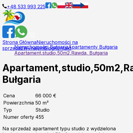
+48 533 993 225
Strona Główna
Nieruchomości na
Nieruchomości Bułgaria
Apartamenty Bułgaria
sprzedaż
Wynajem
Blog
Kontakt
Apartament,studio,50m2,Rawda, Bułgaria
Apartament,studio,50m2,R
Bułgaria
Cena
66 000 €
Powierzchnia
50
m²
Typ
Studio
Numer oferty
455
Na sprzedaż apartament typu studio z wydzielona