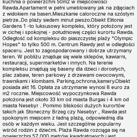
kuchnia o powierzchni 50m2 w miejscowości
Rawda.Apartament w pełni umeblowany jak na zdjęciach
z widokiem na basen.Mieszkanie caloroczne na szóstym
pietrze..Do plaży siedem minut pieszo.Obiekt Elitonia
Gardens 1 -to luksusowy kompleks, który położony jest
w cichej i spokojnej - południowej części kurortu Rawda.
Odległość od kompleksu do piaszczystej plaży "Olympic
Hopes" to tylko 500 m. Centrum Rawdy jest w odległości
spaceru. Jest to zagospodarowany i dobrze utrzymany
teren. W pobliżu znajduje się wiele sklepów, kawiarni,
restauracji, supermarketów i innych. Na terenie
kompleksu znajdują się baseny dla dzieci i dorosłych,
plac zabaw, teren parkowy z drzewami owocowymi,
trawnikami i klombami. Parking,ochrona,kamery.Obiekt
posiada akt 16. Opłata za utrzymanie wynosi 8 euro za
m2 rocznie. Miejscowość wypoczynkowa Rawda
położona jest około 33 km od miasta Burgas i 4 km od
miasta Nesebyr . Pomimo bliskości dużych kurortów
takich jak Słoneczny Brzeg czy Nesebyr , Rawda jest
spokojnym miejscem z ładną plażą, odpowiednią dla
osób w każdym wieku. Jest szczególnie popularny
wśród rodzin z dziećmi. Plaża Rawda rozciąga się na
powierzchni 57 000 metrów kwadratowych i jest