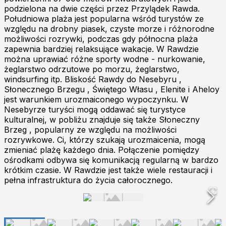
podzielona na dwie części przez Przylądek Rawda.
Południowa plaża jest popularna wśród turystów ze
względu na drobny piasek, czyste morze i różnorodne
możliwości rozrywki, podczas gdy północna plaża
zapewnia bardziej relaksujące wakacje. W Rawdzie
można uprawiać różne sporty wodne - nurkowanie,
żeglarstwo odrzutowe po morzu, żeglarstwo,
windsurfing itp. Bliskość Rawdy do Nesebyru ,
Słonecznego Brzegu , Świętego Własu , Elenite i Aheloy
jest warunkiem urozmaiconego wypoczynku. W
Nesebyrze turyści mogą oddawać się turystyce
kulturalnej, w pobliżu znajduje się także Słoneczny
Brzeg , popularny ze względu na możliwości
rozrywkowe. Ci, którzy szukają urozmaicenia, mogą
zmieniać plażę każdego dnia. Połączenie pomiędzy
ośrodkami odbywa się komunikacją regularną w bardzo
krótkim czasie. W Rawdzie jest także wiele restauracji i
pełna infrastruktura do życia całorocznego.