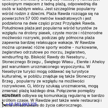
spokojnym miejscem z ładną plażą, odpowiednią dla
osób w każdym wieku. Jest szczególnie popularny
wśród rodzin z dziećmi. Plaża Rawda rozciąga się na
powierzchni 57 000 metrów kwadratowych i jest
podzielona na dwie części przez Przylądek Rawda.
Południowa plaża jest popularna wśród turystów ze
względu na drobny piasek, czyste morze i różnorodne
możliwości rozrywki, podczas gdy północna plaża
zapewnia bardziej relaksujące wakacje. W Rawdzie
można uprawiać różne sporty wodne - nurkowanie,
żeglarstwo odrzutowe po morzu, żeglarstwo,
windsurfing itp. Bliskość Rawdy do Nesebyru ,
Słonecznego Brzegu , Świętego Własu , Elenite i Aheloy
jest warunkiem urozmaiconego wypoczynku. W
Nesebyrze turyści mogą oddawać się turystyce
kulturalnej, w pobliżu znajduje się także Słoneczny
Brzeg , popularny ze względu na możliwości
rozrywkowe. Ci, którzy szukają urozmaicenia, mogą
zmieniać plażę każdego dnia. Połączenie pomiędzy
ośrodkami odbywa się komunikacją regularną w bardzo
KONTAKT
krótkim czasie. W Rawdzie jest także wiele restauracji i
+48 533 993 225
pełna infrastruktura do życia całorocznego.