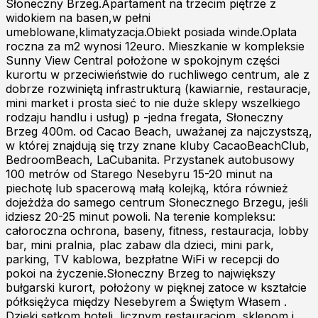
Słoneczny Brzeg.Apartament na trzecim piętrze z
widokiem na basen,w pełni
umeblowane,klimatyzacja.Obiekt posiada winde.Oplata
roczna za m2 wynosi 12euro. Mieszkanie w kompleksie
Sunny View Central położone w spokojnym części
kurortu w przeciwieństwie do ruchliwego centrum, ale z
dobrze rozwiniętą infrastrukturą (kawiarnie, restauracje,
mini market i prosta sieć to nie duże sklepy wszelkiego
rodzaju handlu i usług) p -jedna fregata, Słoneczny
Brzeg 400m. od Cacao Beach, uważanej za najczystszą,
w której znajdują się trzy znane kluby CacaoBeachClub,
BedroomBeach, LaCubanita. Przystanek autobusowy
100 metrów od Starego Nesebyru 15-20 minut na
piechotę lub spacerową małą kolejką, która również
dojeżdża do samego centrum Słonecznego Brzegu, jeśli
idziesz 20-25 minut powoli. Na terenie kompleksu:
całoroczna ochrona, baseny, fitness, restauracja, lobby
bar, mini pralnia, plac zabaw dla dzieci, mini park,
parking, TV kablowa, bezpłatne WiFi w recepcji do
pokoi na życzenie.Słoneczny Brzeg to największy
bułgarski kurort, położony w pięknej zatoce w kształcie
półksiężyca między Nesebyrem a Świętym Własem .
Dzięki setkom hoteli, licznym restauracjom, sklepom i