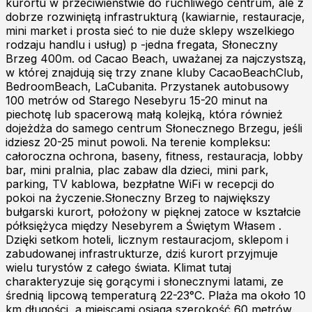
kurortu w przeciwieństwie do ruchliwego centrum, ale z
dobrze rozwiniętą infrastrukturą (kawiarnie, restauracje,
mini market i prosta sieć to nie duże sklepy wszelkiego
rodzaju handlu i usług) p -jedna fregata, Słoneczny
Brzeg 400m. od Cacao Beach, uważanej za najczystszą,
w której znajdują się trzy znane kluby CacaoBeachClub,
BedroomBeach, LaCubanita. Przystanek autobusowy
100 metrów od Starego Nesebyru 15-20 minut na
piechotę lub spacerową małą kolejką, która również
dojeżdża do samego centrum Słonecznego Brzegu, jeśli
idziesz 20-25 minut powoli. Na terenie kompleksu:
całoroczna ochrona, baseny, fitness, restauracja, lobby
bar, mini pralnia, plac zabaw dla dzieci, mini park,
parking, TV kablowa, bezpłatne WiFi w recepcji do
pokoi na życzenie.Słoneczny Brzeg to największy
bułgarski kurort, położony w pięknej zatoce w kształcie
półksiężyca między Nesebyrem a Świętym Własem .
Dzięki setkom hoteli, licznym restauracjom, sklepom i
zabudowanej infrastrukturze, dziś kurort przyjmuje
wielu turystów z całego świata. Klimat tutaj
charakteryzuje się gorącymi i słonecznymi latami, ze
średnią lipcową temperaturą 22-23°C. Plaża ma około 10
km długości, a miejscami osiąga szerokość 60 metrów.