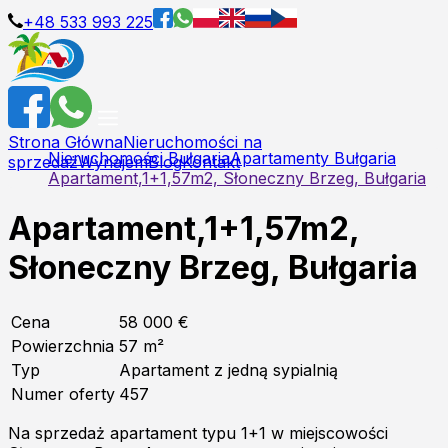
+48 533 993 225
Strona Główna
Nieruchomości na
Nieruchomości Bułgaria
Apartamenty Bułgaria
sprzedaż
Wynajem
Blog
Kontakt
Apartament,1+1,57m2, Słoneczny Brzeg, Bułgaria
Apartament,1+1,57m2,
Słoneczny Brzeg, Bułgaria
Cena
58 000 €
Powierzchnia
57
m²
Typ
Apartament z jedną sypialnią
Numer oferty
457
Na sprzedaż apartament typu 1+1 w miejscowości