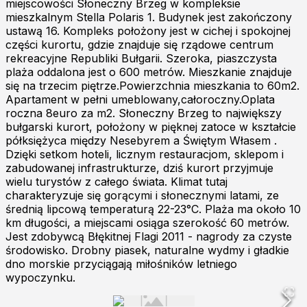
miejscowości Słoneczny Brzeg w kompleksie
mieszkalnym Stella Polaris 1. Budynek jest zakończony
ustawą 16. Kompleks położony jest w cichej i spokojnej
części kurortu, gdzie znajduje się rządowe centrum
rekreacyjne Republiki Bułgarii. Szeroka, piaszczysta
plaża oddalona jest o 600 metrów. Mieszkanie znajduje
się na trzecim piętrze.Powierzchnia mieszkania to 60m2.
Apartament w pełni umeblowany,całoroczny.Oplata
roczna 8euro za m2. Słoneczny Brzeg to największy
bułgarski kurort, położony w pięknej zatoce w kształcie
półksiężyca między Nesebyrem a Świętym Własem .
Dzięki setkom hoteli, licznym restauracjom, sklepom i
zabudowanej infrastrukturze, dziś kurort przyjmuje
wielu turystów z całego świata. Klimat tutaj
charakteryzuje się gorącymi i słonecznymi latami, ze
średnią lipcową temperaturą 22-23°C. Plaża ma około 10
km długości, a miejscami osiąga szerokość 60 metrów.
Jest zdobywcą Błękitnej Flagi 2011 - nagrody za czyste
środowisko. Drobny piasek, naturalne wydmy i gładkie
dno morskie przyciągają miłośników letniego
wypoczynku.