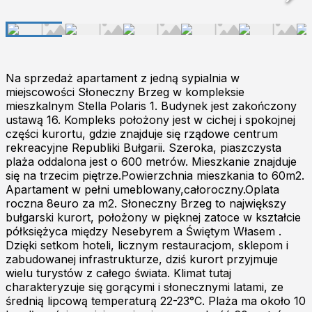
Na sprzedaż apartament z jedną sypialnia w
miejscowości Słoneczny Brzeg w kompleksie
mieszkalnym Stella Polaris 1. Budynek jest zakończony
ustawą 16. Kompleks położony jest w cichej i spokojnej
części kurortu, gdzie znajduje się rządowe centrum
rekreacyjne Republiki Bułgarii. Szeroka, piaszczysta
plaża oddalona jest o 600 metrów. Mieszkanie znajduje
się na trzecim piętrze.Powierzchnia mieszkania to 60m2.
Apartament w pełni umeblowany,całoroczny.Oplata
roczna 8euro za m2. Słoneczny Brzeg to największy
bułgarski kurort, położony w pięknej zatoce w kształcie
półksiężyca między Nesebyrem a Świętym Własem .
Dzięki setkom hoteli, licznym restauracjom, sklepom i
zabudowanej infrastrukturze, dziś kurort przyjmuje
wielu turystów z całego świata. Klimat tutaj
charakteryzuje się gorącymi i słonecznymi latami, ze
średnią lipcową temperaturą 22-23°C. Plaża ma około 10