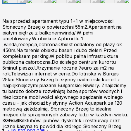
Na sprzedaż apartament typu 1+1 w miejscowości
Słoneczny Brzeg o powierzchni 55m2.Apartament na
piatym piętrze z balkonemwinda/.W pełni
umeblowany.W obiekcie Aphrodite 1
,winda,recepcja,ochrona.Obiekt oddalony od plaży ok
450m.Na terenie obiektu basen i dużo zieleni.Przed
kompleksem parking.W pobliżu pełna infrastruktura
publiczna całoroczna.Do ścisłego centrum kurortu
5minut pieszo.Utrzymanie roczne 7euro za m2 na
rok.Telewizja i internet w cenie.Do lotniska w Burgas
25km.Słoneczny Brzeg to słynny nadmorski kurort z
najpiękniejszymi plażami Bułgarskiej Riwiery. Znajdziemy
tu bardzo dobrze rozwiniętą bazę sportów wodnych i
niezliczone możliwości aktywnego spędzania wolnego
czasu – jak chociażby słynny Action Aquapark ze 120
metrową zjeżdżalnią. Słoneczny Brzeg to idealne
miejsce dla spragnionych zabawy ludzi w każdym wieku.
Dziesiątki klubów, pubów, dyskotek i restauracji oraz
KONTAKT
liczne kasyna to powód dla którego Słoneczny Brzeg