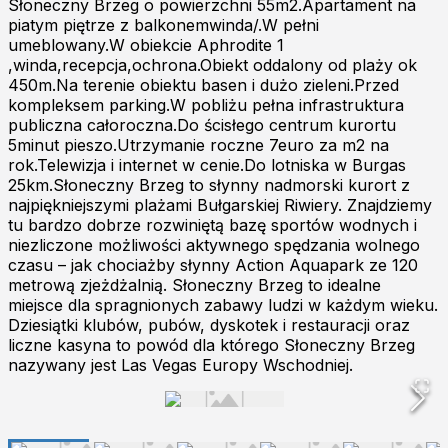
Słoneczny Brzeg o powierzchni 55m2.Apartament na
piatym piętrze z balkonemwinda/.W pełni
umeblowany.W obiekcie Aphrodite 1
,winda,recepcja,ochrona.Obiekt oddalony od plaży ok
450m.Na terenie obiektu basen i dużo zieleni.Przed
kompleksem parking.W pobliżu pełna infrastruktura
publiczna całoroczna.Do ścisłego centrum kurortu
5minut pieszo.Utrzymanie roczne 7euro za m2 na
rok.Telewizja i internet w cenie.Do lotniska w Burgas
25km.Słoneczny Brzeg to słynny nadmorski kurort z
najpiękniejszymi plażami Bułgarskiej Riwiery. Znajdziemy
tu bardzo dobrze rozwiniętą bazę sportów wodnych i
niezliczone możliwości aktywnego spędzania wolnego
czasu – jak chociażby słynny Action Aquapark ze 120
metrową zjeżdżalnią. Słoneczny Brzeg to idealne
miejsce dla spragnionych zabawy ludzi w każdym wieku.
Dziesiątki klubów, pubów, dyskotek i restauracji oraz
liczne kasyna to powód dla którego Słoneczny Brzeg
nazywany jest Las Vegas Europy Wschodniej.