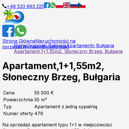
+48 533 993 225
Strona Główna
Nieruchomości na
Nieruchomości Bułgaria
Apartamenty Bułgaria
sprzedaż
Wynajem
Blog
Kontakt
Apartament,1+1,55m2, Słoneczny Brzeg, Bułgaria
Apartament,1+1,55m2,
Słoneczny Brzeg, Bułgaria
Cena
55 500 €
Powierzchnia
55
m²
Typ
Apartament z jedną sypialnią
Numer oferty
476
Na sprzedaż apartament typu 1+1 w miejscowości