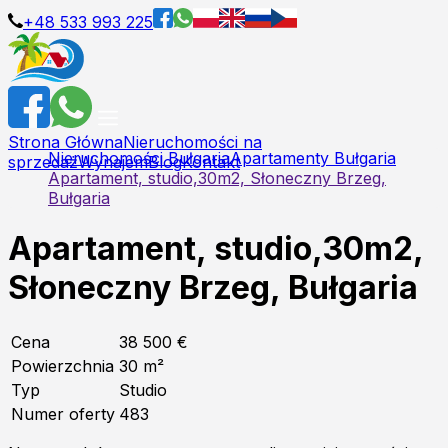
+48 533 993 225
Strona Główna
Nieruchomości na
Nieruchomości Bułgaria
Apartamenty Bułgaria
sprzedaż
Wynajem
Blog
Kontakt
Apartament, studio,30m2, Słoneczny Brzeg,
Bułgaria
Apartament, studio,30m2,
Słoneczny Brzeg, Bułgaria
Cena
38 500 €
Powierzchnia
30
m²
Typ
Studio
Numer oferty
483