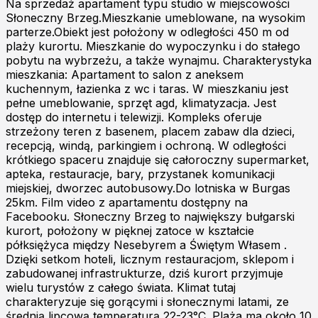
Na sprzedaż apartament typu studio w miejscowości
Słoneczny Brzeg.Mieszkanie umeblowane, na wysokim
parterze.Obiekt jest położony w odległości 450 m od
plaży kurortu. Mieszkaniе do wypoczynku i do stałego
pobytu na wybrzeżu, a także wynajmu. Charakterystyka
mieszkania: Apartament to salon z aneksem
kuchennym, łazienka z wc i taras. W mieszkaniu jest
pełne umeblowanie, sprzęt agd, klimatyzacja. Jest
dostęp do internetu i telewizji. Kompleks oferuje
strzeżony teren z basenem, placem zabaw dla dzieci,
recepcją, windą, parkingiem i ochroną. W odległości
krótkiego spaceru znajduje się całoroczny supermarket,
apteka, restauracje, bary, przystanek komunikacji
miejskiej, dworzec autobusowy.Do lotniska w Burgas
25km. Film video z apartamentu dostępny na
Facebooku. Słoneczny Brzeg to największy bułgarski
kurort, położony w pięknej zatoce w kształcie
półksiężyca między Nesebyrem a Świętym Własem .
Dzięki setkom hoteli, licznym restauracjom, sklepom i
zabudowanej infrastrukturze, dziś kurort przyjmuje
wielu turystów z całego świata. Klimat tutaj
charakteryzuje się gorącymi i słonecznymi latami, ze
średnią lipcową temperaturą 22-23°C. Plaża ma około 10