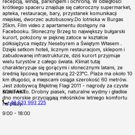
recepcją, windą, parkingiem i ochroną. W odległości
krótkiego spaceru znajduje się całoroczny supermarket,
apteka, restauracje, bary, przystanek komunikacji
miejskiej, dworzec autobusowy.Do lotniska w Burgas
25km. Film video z apartamentu dostępny na
Facebooku. Słoneczny Brzeg to największy bułgarski
kurort, położony w pięknej zatoce w kształcie
półksiężyca między Nesebyrem a Świętym Własem .
Dzięki setkom hoteli, licznym restauracjom, sklepom i
zabudowanej infrastrukturze, dziś kurort przyjmuje
wielu turystów z całego świata. Klimat tutaj
charakteryzuje się gorącymi i słonecznymi latami, ze
średnią lipcową temperaturą 22-23°C. Plaża ma około 10
km długości, a miejscami osiąga szerokość 60 metrów.
Jest zdobywcą Błękitnej Flagi 2011 - nagrody za czyste
środowisko. Drobny piasek, naturalne wydmy i gładkie
KONTAKT
dno morskie przyciągają miłośników letniego komfortu
+48 533 993 225
na plaży.
9:00 - 18:00
Zapraszamy do kontaktu online!
Burgas p.k