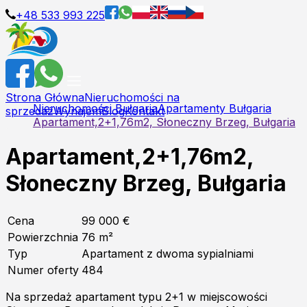
+48 533 993 225
Strona Główna
Nieruchomości na
Nieruchomości Bułgaria
Apartamenty Bułgaria
sprzedaż
Wynajem
Blog
Kontakt
Apartament,2+1,76m2, Słoneczny Brzeg, Bułgaria
Apartament,2+1,76m2,
Słoneczny Brzeg, Bułgaria
Cena
99 000 €
Powierzchnia
76
m²
Typ
Apartament z dwoma sypialniami
Numer oferty
484
Na sprzedaż apartament typu 2+1 w miejscowości