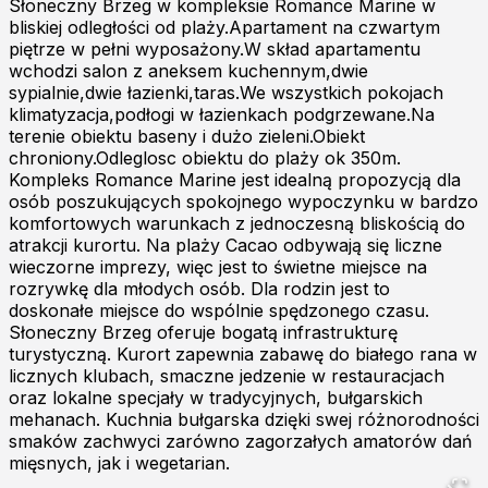
Słoneczny Brzeg w kompleksie Romance Marine w
bliskiej odległości od plaży.Apartament na czwartym
piętrze w pełni wyposażony.W skład apartamentu
wchodzi salon z aneksem kuchennym,dwie
sypialnie,dwie łazienki,taras.We wszystkich pokojach
klimatyzacja,podłogi w łazienkach podgrzewane.Na
terenie obiektu baseny i dużo zieleni.Obiekt
chroniony.Odleglosc obiektu do plaży ok 350m.
Kompleks Romance Marine jest idealną propozycją dla
osób poszukujących spokojnego wypoczynku w bardzo
komfortowych warunkach z jednoczesną bliskością do
atrakcji kurortu. Na plaży Cacao odbywają się liczne
wieczorne imprezy, więc jest to świetne miejsce na
rozrywkę dla młodych osób. Dla rodzin jest to
doskonałe miejsce do wspólnie spędzonego czasu.
Słoneczny Brzeg oferuje bogatą infrastrukturę
turystyczną. Kurort zapewnia zabawę do białego rana w
licznych klubach, smaczne jedzenie w restauracjach
oraz lokalne specjały w tradycyjnych, bułgarskich
mehanach. Kuchnia bułgarska dzięki swej różnorodności
smaków zachwyci zarówno zagorzałych amatorów dań
mięsnych, jak i wegetarian.