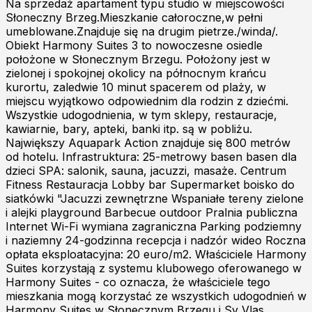
Na sprzedaż apartament typu studio w miejscowości
Słoneczny Brzeg.Mieszkanie całoroczne,w pełni
umeblowane.Znajduje się na drugim pietrze./winda/.
Obiekt Harmony Suites 3 to nowoczesne osiedle
położone w Słonecznym Brzegu. Położony jest w
zielonej i spokojnej okolicy na północnym krańcu
kurortu, zaledwie 10 minut spacerem od plaży, w
miejscu wyjątkowo odpowiednim dla rodzin z dziećmi.
Wszystkie udogodnienia, w tym sklepy, restauracje,
kawiarnie, bary, apteki, banki itp. są w pobliżu.
Największy Aquapark Action znajduje się 800 metrów
od hotelu. Infrastruktura: 25-metrowy basen basen dla
dzieci SPA: salonik, sauna, jacuzzi, masaże. Centrum
Fitness Restauracja Lobby bar Supermarket boisko do
siatkówki "Jacuzzi zewnętrzne Wspaniałe tereny zielone
i alejki playground Barbecue outdoor Pralnia publiczna
Internet Wi-Fi wymiana zagraniczna Parking podziemny
i naziemny 24-godzinna recepcja i nadzór wideo Roczna
opłata eksploatacyjna: 20 euro/m2. Właściciele Harmony
Suites korzystają z systemu klubowego oferowanego w
Harmony Suites - co oznacza, że właściciele tego
mieszkania mogą korzystać ze wszystkich udogodnień w
Harmony Suites w Słonecznym Brzegu i Sv Vlas.