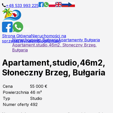
+48 533 993 225
Strona Główna
Nieruchomości na
Nieruchomości Bułgaria
Apartamenty Bułgaria
sprzedaż
Wynajem
Blog
Kontakt
Apartament,studio,46m2, Słoneczny Brzeg,
Bułgaria
Apartament,studio,46m2,
Słoneczny Brzeg, Bułgaria
Cena
55 000 €
Powierzchnia
46
m²
Typ
Studio
Numer oferty
492