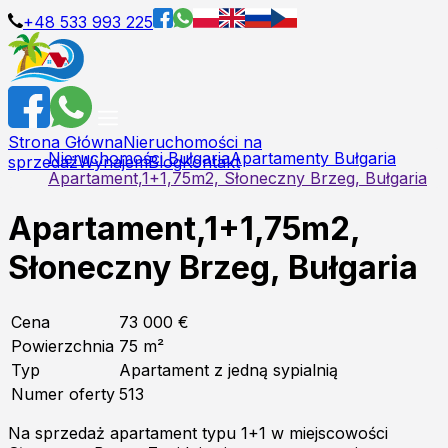
+48 533 993 225
Strona Główna
Nieruchomości na
Nieruchomości Bułgaria
Apartamenty Bułgaria
sprzedaż
Wynajem
Blog
Kontakt
Apartament,1+1,75m2, Słoneczny Brzeg, Bułgaria
Apartament,1+1,75m2,
Słoneczny Brzeg, Bułgaria
Cena
73 000 €
Powierzchnia
75
m²
Typ
Apartament z jedną sypialnią
Numer oferty
513
Na sprzedaż apartament typu 1+1 w miejscowości