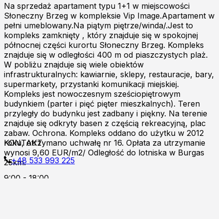
Na sprzedaż apartament typu 1+1 w miejscowości
Słoneczny Brzeg w kompleksie Vip Image.Apartament w
pełni umeblowany.Na piątym piętrze/winda/.Jest to
kompleks zamknięty , który znajduje się w spokojnej
północnej części kurortu Słoneczny Brzeg. Kompleks
znajduje się w odległości 400 m od piaszczystych plaż.
W pobliżu znajduje się wiele obiektów
infrastrukturalnych: kawiarnie, sklepy, restauracje, bary,
supermarkety, przystanki komunikacji miejskiej.
Kompleks jest nowoczesnym sześciopiętrowym
budynkiem (parter i pięć pięter mieszkalnych). Teren
przyległy do ​​budynku jest zadbany i piękny. Na terenie
znajduje się odkryty basen z częścią rekreacyjną, plac
zabaw. Ochrona. Kompleks oddano do użytku w 2012
roku, otrzymano uchwałę nr 16. Opłata za utrzymanie
KONTAKT
wynosi 9,60 EUR/m2/ Odległość do lotniska w Burgas
+48 533 993 225
25km.
9:00 - 18:00
Zapraszamy do kontaktu online!
Burgas p.k
Al.8000 ul.Kont.Androvanti 2A