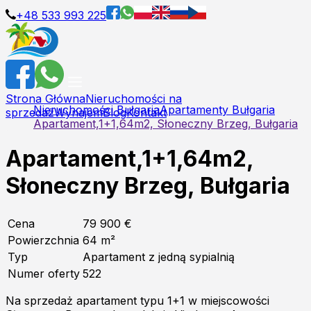
+48 533 993 225
Strona Główna
Nieruchomości na
Nieruchomości Bułgaria
Apartamenty Bułgaria
sprzedaż
Wynajem
Blog
Kontakt
Apartament,1+1,64m2, Słoneczny Brzeg, Bułgaria
Apartament,1+1,64m2,
Słoneczny Brzeg, Bułgaria
Cena
79 900 €
Powierzchnia
64
m²
Typ
Apartament z jedną sypialnią
Numer oferty
522
Na sprzedaż apartament typu 1+1 w miejscowości