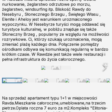
nurkowanie, żeglarstwo odrzutowe po morzu,
żeglarstwo, windsurfing itp. Bliskość Rawdy do
Nesebyru , Słonecznego Brzegu , Świętego Własu ,
Elenite i Aheloy jest warunkiem urozmaiconego
wypoczynku. W Nesebyrze turyści mogą oddawać się
turystyce kulturalnej, w pobliżu znajduje się także
Słoneczny Brzeg , popularny ze względu na możliwości
rozrywkowe. Ci, którzy szukają urozmaicenia, mogą
zmieniać plażę każdego dnia. Połączenie pomiędzy
ośrodkami odbywa się komunikacją regularną w bardzo
krótkim czasie. W Rawdzie jest także wiele restauracji i
pełna infrastruktura do życia całorocznego.
Na sprzedaż apartament typu 1+1 w miejscowości
Ravda.Mieszkanie całoroczne,umeblowane,na trzecim
pietrze.Oplata roczna 7 euro za m2.Kompleks "Elitonia-