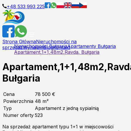
+48 533 993 225
Strona Główna
Nieruchomości na
Nieruchomości Bułgaria
Apartamenty Bułgaria
sprzedaż
Wynajem
Blog
Kontakt
Apartament,1+1,48m2,Ravda, Bułgaria
Apartament,1+1,48m2,Ravd
Bułgaria
Cena
78 500 €
Powierzchnia
48
m²
Typ
Apartament z jedną sypialnią
Numer oferty
523
Na sprzedaż apartament typu 1+1 w miejscowości