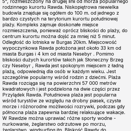
5", rozmieszczony na drugiej linii od morza popularnego
rodzinnego kurortu Rawda. Niskopiętrowa niewielka
budowla znajduje się ogółem do 100 m. od jednego z
bardzo czystych na terytorium kurortu południowej
plaży. Kompleks zajmuje doskonałe miejsce
rozmieszczenia, ponieważ oprócz bliskości do plaży, do
centrum kurortu można dojść za mniej niż 5 minut.
Odległość do lotniska w Burgas 20km. Miejscowość
wypoczynkowa Rawda położona jest około 33 km od
miasta Burgas i 4 km od miasta Nesebyr . Pomimo
bliskości dużych kurortów takich jak Słoneczny Brzeg
czy Nesebyr , Rawda jest spokojnym miejscem z ładną
plażą, odpowiednią dla osób w każdym wieku. Jest
szczególnie popularny wśród rodzin z dziećmi. Plaża
Rawda rozciąga się na powierzchni 57 000 metrów
kwadratowych i jest podzielona na dwie części przez
Przylądek Rawda. Południowa plaża jest popularna
wśród turystów ze względu na drobny piasek, czyste
morze i różnorodne możliwości rozrywki, podczas gdy
północna plaża zapewnia bardziej relaksujące wakacje.
W Rawdzie można uprawiać różne sporty wodne -
nurkowanie, żeglarstwo odrzutowe po morzu,
żeglarstwo, windsurfing itp. Bliskość Rawdy do