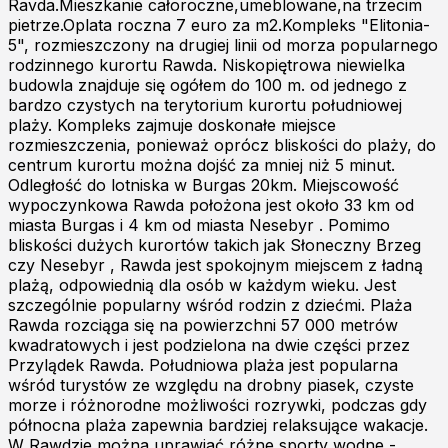
Ravda.Mieszkanie całoroczne,umeblowane,na trzecim
pietrze.Oplata roczna 7 euro za m2.Kompleks "Elitonia-
5", rozmieszczony na drugiej linii od morza popularnego
rodzinnego kurortu Rawda. Niskopiętrowa niewielka
budowla znajduje się ogółem do 100 m. od jednego z
bardzo czystych na terytorium kurortu południowej
plaży. Kompleks zajmuje doskonałe miejsce
rozmieszczenia, ponieważ oprócz bliskości do plaży, do
centrum kurortu można dojść za mniej niż 5 minut.
Odległość do lotniska w Burgas 20km. Miejscowość
wypoczynkowa Rawda położona jest około 33 km od
miasta Burgas i 4 km od miasta Nesebyr . Pomimo
bliskości dużych kurortów takich jak Słoneczny Brzeg
czy Nesebyr , Rawda jest spokojnym miejscem z ładną
plażą, odpowiednią dla osób w każdym wieku. Jest
szczególnie popularny wśród rodzin z dziećmi. Plaża
Rawda rozciąga się na powierzchni 57 000 metrów
kwadratowych i jest podzielona na dwie części przez
Przylądek Rawda. Południowa plaża jest popularna
wśród turystów ze względu na drobny piasek, czyste
morze i różnorodne możliwości rozrywki, podczas gdy
północna plaża zapewnia bardziej relaksujące wakacje.
W Rawdzie można uprawiać różne sporty wodne -