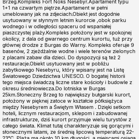
Brzeg.Kompleks Fort Noks Nesebyr.Apartament typu
1+1 na czwartym piętrze.Apartament w pełni
umeblowany jak na zdjeciach.Obiekt jest dogodnie
usytuowany w słynnym letnim kurorcie ,obok parku
wodnego i w odległości spaceru od wspaniałej
piaszczystej plaży.Kompleks położony jest w spokojnej
okolicy, z dala od gwarnego centrum kurortu, tuż przy
głównej drodze z Burgas do Warny. Kompleks oferuje 9
basenów, 2 zjeżdżalnie wodne i wiele terenów zielonych
z placami zabaw dla dzieci. Do dyspozycji są też 2
restauracje.Obiekt usytuowany jest w pobliżu
zabytkowego Nesebyru, który wpisany jest na Listę
Światowego Dziedzictwa UNESCO. O bogatej historii
tego miejsca świadczą liczne stare kościoły i budowle z
okresu średniowiecza.Do lotniska w Burgas
25km.Słoneczny Brzeg to największy bułgarski kurort,
położony w pięknej zatoce w kształcie półksiężyca
między Nesebyrem a Świętym Własem . Dzięki setkom
hoteli, licznym restauracjom, sklepom i zabudowanej
infrastrukturze, dziś kurort przyjmuje wielu turystów z
całego świata. Klimat tutaj charakteryzuje się gorącymi i
słonecznymi latami, ze średnią lipcową temperaturą 22-
23°C. Plaża ma około 10 km długości, a miejscami osiąga