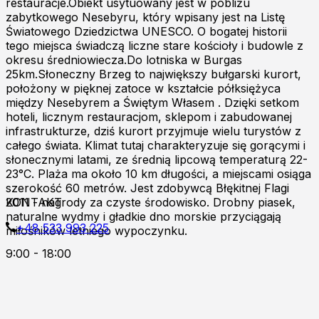
restauracje.Obiekt usytuowany jest w pobliżu
zabytkowego Nesebyru, który wpisany jest na Listę
Światowego Dziedzictwa UNESCO. O bogatej historii
tego miejsca świadczą liczne stare kościoły i budowle z
okresu średniowiecza.Do lotniska w Burgas
25km.Słoneczny Brzeg to największy bułgarski kurort,
położony w pięknej zatoce w kształcie półksiężyca
między Nesebyrem a Świętym Własem . Dzięki setkom
hoteli, licznym restauracjom, sklepom i zabudowanej
infrastrukturze, dziś kurort przyjmuje wielu turystów z
całego świata. Klimat tutaj charakteryzuje się gorącymi i
słonecznymi latami, ze średnią lipcową temperaturą 22-
23°C. Plaża ma około 10 km długości, a miejscami osiąga
szerokość 60 metrów. Jest zdobywcą Błękitnej Flagi
2011 - nagrody za czyste środowisko. Drobny piasek,
KONTAKT
naturalne wydmy i gładkie dno morskie przyciągają
+48 533 993 225
miłośników letniego wypoczynku.
9:00 - 18:00
Zapraszamy do kontaktu online!
Burgas p.k
Al.8000 ul.Kont.Androvanti 2A