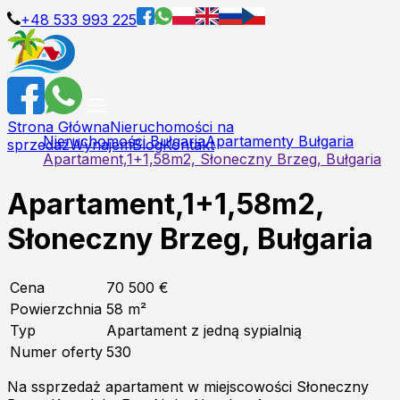
+48 533 993 225
Strona Główna
Nieruchomości na
Nieruchomości Bułgaria
Apartamenty Bułgaria
sprzedaż
Wynajem
Blog
Kontakt
Apartament,1+1,58m2, Słoneczny Brzeg, Bułgaria
Apartament,1+1,58m2,
Słoneczny Brzeg, Bułgaria
Cena
70 500 €
Powierzchnia
58
m²
Typ
Apartament z jedną sypialnią
Numer oferty
530
Na ssprzedaż apartament w miejscowości Słoneczny