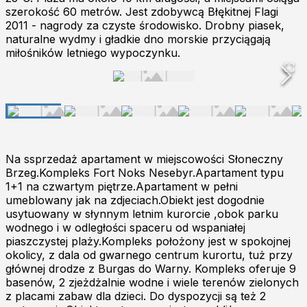
szerokość 60 metrów. Jest zdobywcą Błękitnej Flagi
2011 - nagrody za czyste środowisko. Drobny piasek,
naturalne wydmy i gładkie dno morskie przyciągają
miłośników letniego wypoczynku.
Na ssprzedaż apartament w miejscowości Słoneczny
Brzeg.Kompleks Fort Noks Nesebyr.Apartament typu
1+1 na czwartym piętrze.Apartament w pełni
umeblowany jak na zdjeciach.Obiekt jest dogodnie
usytuowany w słynnym letnim kurorcie ,obok parku
wodnego i w odległości spaceru od wspaniałej
piaszczystej plaży.Kompleks położony jest w spokojnej
okolicy, z dala od gwarnego centrum kurortu, tuż przy
głównej drodze z Burgas do Warny. Kompleks oferuje 9
basenów, 2 zjeżdżalnie wodne i wiele terenów zielonych
z placami zabaw dla dzieci. Do dyspozycji są też 2