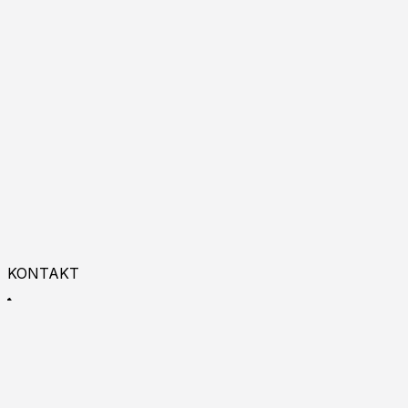
KONTAKT
+48 533 993 225
9:00 - 18:00
Zapraszamy do kontaktu online!
Burgas p.k