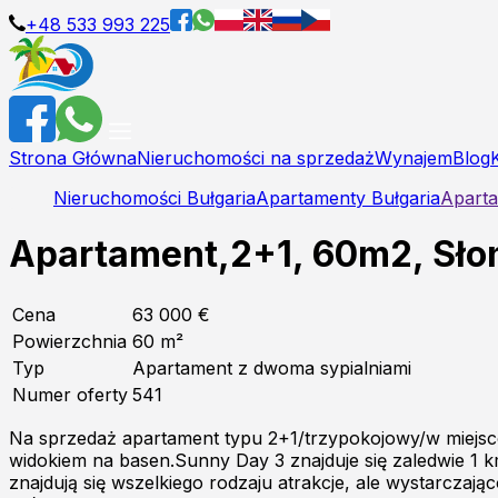
+48 533 993 225
Strona Główna
Nieruchomości na sprzedaż
Wynajem
Blog
Nieruchomości Bułgaria
Apartamenty Bułgaria
Aparta
Apartament,2+1, 60m2, Słon
Cena
63 000 €
Powierzchnia
60
m²
Typ
Apartament z dwoma sypialniami
Numer oferty
541
Na sprzedaż apartament typu 2+1/trzypokojowy/w miejs
widokiem na basen.Sunny Day 3 znajduje się zaledwie 1 k
znajdują się wszelkiego rodzaju atrakcje, ale wystarczaj