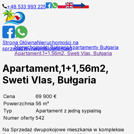
+48 533 993 225
Strona Główna
Nieruchomości na
Nieruchomości Bułgaria
Apartamenty Bułgaria
sprzedaż
Wynajem
Blog
Kontakt
Apartament,1+1,56m2, Sweti Vlas, Bułgaria
Apartament,1+1,56m2,
Sweti Vlas, Bułgaria
Cena
69 900 €
Powierzchnia
56
m²
Typ
Apartament z jedną sypialnią
Numer oferty
542
Na Sprzedaż dwupokojowe mieszkania w kompleksie