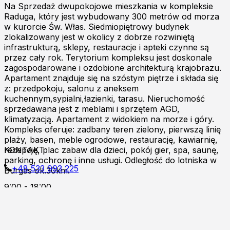
Na Sprzedaż dwupokojowe mieszkania w kompleksie
Raduga, który jest wybudowany 300 metrów od morza
w kurorcie Św. Włas. Siedmiopiętrowy budynek
zlokalizowany jest w okolicy z dobrze rozwiniętą
infrastrukturą, sklepy, restauracje i apteki czynne są
przez cały rok. Terytorium kompleksu jest doskonale
zagospodarowane i ozdobione architekturą krajobrazu.
Apartament znajduje się na szóstym piętrze i składa się
z: przedpokoju, salonu z aneksem
kuchennym,sypialni,łazienki, tarasu. Nieruchomość
sprzedawana jest z meblami i sprzętem AGD,
klimatyzacją. Apartament z widokiem na morze i góry.
Kompleks oferuje: zadbany teren zielony, pierwszą linię
plaży, basen, meble ogrodowe, restaurację, kawiarnię,
recepcję, plac zabaw dla dzieci, pokój gier, spa, saunę,
KONTAKT
parking, ochronę i inne usługi. Odległość do lotniska w
+48 533 993 225
Burgas ok.30km.
9:00 - 18:00
Zapraszamy do kontaktu online!
Burgas p.k
Al.8000 ul.Kont.Androvanti 2A