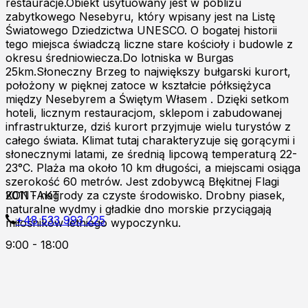
restauracje.Obiekt usytuowany jest w pobliżu
zabytkowego Nesebyru, który wpisany jest na Listę
Światowego Dziedzictwa UNESCO. O bogatej historii
tego miejsca świadczą liczne stare kościoły i budowle z
okresu średniowiecza.Do lotniska w Burgas
25km.Słoneczny Brzeg to największy bułgarski kurort,
położony w pięknej zatoce w kształcie półksiężyca
między Nesebyrem a Świętym Własem . Dzięki setkom
hoteli, licznym restauracjom, sklepom i zabudowanej
infrastrukturze, dziś kurort przyjmuje wielu turystów z
całego świata. Klimat tutaj charakteryzuje się gorącymi i
słonecznymi latami, ze średnią lipcową temperaturą 22-
23°C. Plaża ma około 10 km długości, a miejscami osiąga
szerokość 60 metrów. Jest zdobywcą Błękitnej Flagi
2011 - nagrody za czyste środowisko. Drobny piasek,
KONTAKT
naturalne wydmy i gładkie dno morskie przyciągają
+48 533 993 225
miłośników letniego wypoczynku.
9:00 - 18:00
Zapraszamy do kontaktu online!
Burgas p.k
Al.8000 ul.Kont.Androvanti 2A