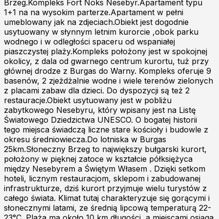
Brzeg.Kompleks Fort Noks Nesebyr.Apartament typu
1+1 na na wysokim parterze.Apartament w pełni
umeblowany jak na zdjeciach.Obiekt jest dogodnie
usytuowany w słynnym letnim kurorcie ,obok parku
wodnego i w odległości spaceru od wspaniałej
piaszczystej plaży.Kompleks położony jest w spokojnej
okolicy, z dala od gwarnego centrum kurortu, tuż przy
głównej drodze z Burgas do Warny. Kompleks oferuje 9
basenów, 2 zjeżdżalnie wodne i wiele terenów zielonych
z placami zabaw dla dzieci. Do dyspozycji są też 2
restauracje.Obiekt usytuowany jest w pobliżu
zabytkowego Nesebyru, który wpisany jest na Listę
Światowego Dziedzictwa UNESCO. O bogatej historii
tego miejsca świadczą liczne stare kościoły i budowle z
okresu średniowiecza.Do lotniska w Burgas
25km.Słoneczny Brzeg to największy bułgarski kurort,
położony w pięknej zatoce w kształcie półksiężyca
między Nesebyrem a Świętym Własem . Dzięki setkom
hoteli, licznym restauracjom, sklepom i zabudowanej
infrastrukturze, dziś kurort przyjmuje wielu turystów z
całego świata. Klimat tutaj charakteryzuje się gorącymi i
słonecznymi latami, ze średnią lipcową temperaturą 22-
23°C. Plaża ma około 10 km długości, a miejscami osiąga