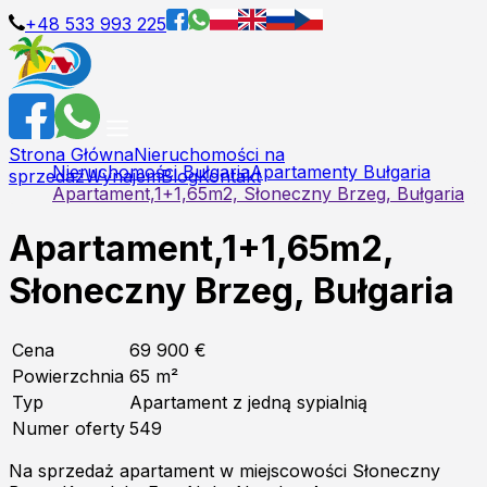
+48 533 993 225
Strona Główna
Nieruchomości na
Nieruchomości Bułgaria
Apartamenty Bułgaria
sprzedaż
Wynajem
Blog
Kontakt
Apartament,1+1,65m2, Słoneczny Brzeg, Bułgaria
Apartament,1+1,65m2,
Słoneczny Brzeg, Bułgaria
Cena
69 900 €
Powierzchnia
65
m²
Typ
Apartament z jedną sypialnią
Numer oferty
549
Na sprzedaż apartament w miejscowości Słoneczny