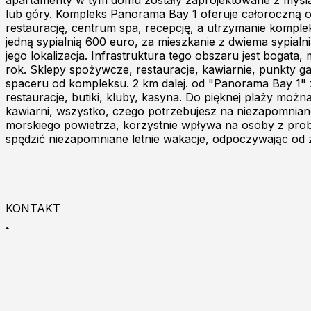
apartamenty w tym domu zostały zaprojektowane z myślą 
lub góry. Kompleks Panorama Bay 1 oferuje całoroczną o
restaurację, centrum spa, recepcję, a utrzymanie komple
jedną sypialnią 600 euro, za mieszkanie z dwiema sypial
jego lokalizacja. Infrastruktura tego obszaru jest bogat
rok. Sklepy spożywcze, restauracje, kawiarnie, punkty ga
spaceru od kompleksu. 2 km dalej. od "Panorama Bay 1" zn
restauracje, butiki, kluby, kasyna. Do pięknej plaży moż
kawiarni, wszystko, czego potrzebujesz na niezapomniane 
morskiego powietrza, korzystnie wpływa na osoby z pro
spędzić niezapomniane letnie wakacje, odpoczywając od z
KONTAKT
+48 533 993 225
9:00 - 18:00
Zapraszamy do kontaktu online!
Burgas p.k