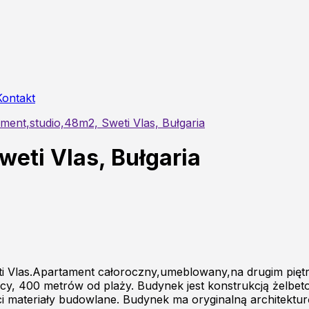
Kontakt
ment,studio,48m2, Sweti Vlas, Bułgaria
eti Vlas, Bułgaria
ti Vlas.Apartament całoroczny,umeblowany,na drugim pię
licy, 400 metrów od plaży. Budynek jest konstrukcją żelbeto
i materiały budowlane. Budynek ma oryginalną architekturę,