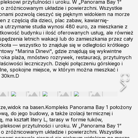
pleksowi przytulności i uroku. W „Panorama Bay 1”
, o zróżnicowanym układzie i powierzchni. Wszystkie
konami pozwolą cieszyć się pięknym widokiem na morze
 z częścią dla dzieci, plac zabaw, kawiarnię-
za utrzymanie studia wynosi 480 euro, za mieszkanie z
ątkowość budynku i ilość oferowanych usług, ale również
spędzenia letnich wakacji lub do zamieszkania przez cały
zkoła — wszystko to znajduje się w odległości krótkiego
htowy "Marina Dinevi", gdzie znajdują się wykwintne
eroka plaża, mnóstwo rozrywek, restauracji, przytulnych
aściwości leczniczych. Dzięki połączeniu górskiego i
ne, spokojne miejsce, w którym można mieszkać i
k 30km.D
trze,widok na basen.Kompleks Panorama Bay 1 położony
wą, do jego budowy, a także izolacji termicznej i
 ma kształt litery L, tarasy w formie łuków,
pleksowi przytulności i uroku. W „Panorama Bay 1”
, o zróżnicowanym układzie i powierzchni. Wszystkie