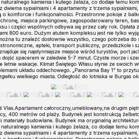
naturalnego kamienia i kutego żelaza, co dodaje temu kom
z dwiema sypialniami i 4 apartamenty z trzema sypialniami
o komforcie i funkcjonalności. Przestronne pokoje z bal
chronę, miejsca parkingowe, zagospodarowany teren, basen
ksu i części wspólnych odbywa się przez cały rok. Opłata 
niami 800 euro. Dużym atutem kompleksu jest nie tylko wyj
a, można tu znaleźć dosłownie wszystko, czego potrzeba do 
stronomiczne, apteki, transport publiczny, przedszkole i s
ajduje się najsłynniejsze miejsce wśród turystów, port jac
na dojść spacerem w zaledwie 5-7 minut. Czyste morze i sz
letnie wakacje. Klimat Świętego Własu słynie ze swoich wł
blemami układu oddechowego. „Panorama Bay 1” to przytul
giełku wielkiego miasta. Odległość do lotniska w Burgas o
ti Vlas.Apartament całoroczny,umeblowany,na drugim pię
licy, 400 metrów od plaży. Budynek jest konstrukcją żelbeto
i materiały budowlane. Budynek ma oryginalną architekturę,
naturalnego kamienia i kutego żelaza, co dodaje temu kom
z dwiema sypialniami i 4 apartamenty z trzema sypialniami