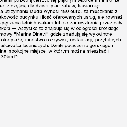
konami pozwolą cieszyć się pięknym widokiem na morze
 z częścią dla dzieci, plac zabaw, kawiarnię-
za utrzymanie studia wynosi 480 euro, za mieszkanie z
ątkowość budynku i ilość oferowanych usług, ale również
spędzenia letnich wakacji lub do zamieszkania przez cały
zkoła — wszystko to znajduje się w odległości krótkiego
htowy "Marina Dinevi", gdzie znajdują się wykwintne
eroka plaża, mnóstwo rozrywek, restauracji, przytulnych
aściwości leczniczych. Dzięki połączeniu górskiego i
ne, spokojne miejsce, w którym można mieszkać i
k 30km.D