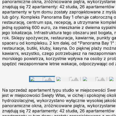
panoramiczne okna, zróżnicowane piętra, wykorzystanie 
znajdują się 72 apartamenty: 42 studia, 26 apartamentów 
apartamenty w tym domu zostały zaprojektowane z myślą 
lub góry. Kompleks Panorama Bay 1 oferuje całoroczną o
restaurację, centrum spa, recepcję, a utrzymanie komple
jedną sypialnią 600 euro, za mieszkanie z dwiema sypial
jego lokalizacja. Infrastruktura tego obszaru jest bogat
rok. Sklepy spożywcze, restauracje, kawiarnie, punkty ga
spaceru od kompleksu. 2 km dalej. od "Panorama Bay 1" zn
restauracje, butiki, kluby, kasyna. Do pięknej plaży moż
kawiarni, wszystko, czego potrzebujesz na niezapomniane 
morskiego powietrza, korzystnie wpływa na osoby z pro
spędzić niezapomniane letnie wakacje, odpoczywając od z
Na sprzedaż apartament typu studio w miejscowości Swe
jest w miejscowości Święty Włas, w cichej i spokojnej oko
hydroizolacyjnej, wykorzystano wyłącznie wysokiej jakośc
panoramiczne okna, zróżnicowane piętra, wykorzystanie 
znajdują się 72 apartamenty: 42 studia, 26 apartamentów 