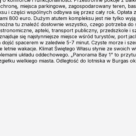
o komforcie i funkcjonalności. Przestronne pokoje z bal
chronę, miejsca parkingowe, zagospodarowany teren, basen
ksu i części wspólnych odbywa się przez cały rok. Opłata 
niami 800 euro. Dużym atutem kompleksu jest nie tylko wyj
a, można tu znaleźć dosłownie wszystko, czego potrzeba do 
stronomiczne, apteki, transport publiczny, przedszkole i s
ajduje się najsłynniejsze miejsce wśród turystów, port jac
na dojść spacerem w zaledwie 5-7 minut. Czyste morze i sz
letnie wakacje. Klimat Świętego Własu słynie ze swoich wł
blemami układu oddechowego. „Panorama Bay 1” to przytul
giełku wielkiego miasta. Odległość do lotniska w Burgas o