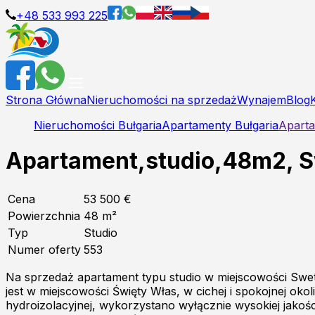
+48 533 993 225
Strona Główna
Nieruchomości na sprzedaż
Wynajem
Blog
Nieruchomości Bułgaria
Apartamenty Bułgaria
Aparta
Apartament,studio,48m2, Sw
Cena
53 500 €
Powierzchnia
48
m²
Typ
Studio
Numer oferty
553
Na sprzedaż apartament typu studio w miejscowości Swe
jest w miejscowości Święty Włas, w cichej i spokojnej oko
hydroizolacyjnej, wykorzystano wyłącznie wysokiej jakośc