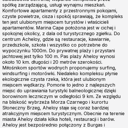
spółkę zarządzającą, usługi wynajmu mieszkań.
Komfortowe apartamenty z przestronnymi pokojami,
czyste powietrze, cisza i spokój sprawiają, że kompleks
ten jest ulubionym miejscem turystów i właścicieli
apartamentów. Marina Cape położona jest w cichej i
spokojnej okolicy, z dala od turystycznego zgiełku. Do
centrum Acheloy, gdzie są restauracje, kawiarnie,
przedszkole, szkoła i wszystko co potrzebne do
wypoczynku 1000m. Do prywatnej plaży i przystani
jachtowej jest tylko 100 m. Pas plaży Aheloy wynosi
około 10 km. długości i 20 metrów szerokości.
Miłośnikom sportów wodnych proponujemy surfing,
windsurfing i motorówki. Niedaleko kompleksu płynie
ekologicznie czysta rzeka, która jest ulubionym
miejscem wędkarzy. Pomorie to jedno z najlepszych
miejsc do uprawiania turystyki balneologicznej dzięki
borowinom leczniczym w odległości 9 km. Ze względu
na bliskość wybrzeża Morza Czarnego i kurortu
Słoneczny Brzeg, Aheloy staje się coraz bardziej
atrakcyjnym miejscem turystycznym. Obecnie na terenie
miasta Aheloy działa kilka hoteli, restauracji i barów.
Aheloy jest bezpośrednio połączony z Burgas i