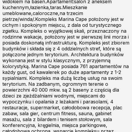
widokiem na basen.Apartament:salon z aneksem
kuchennym,łazienka,taras.Mieszkanie
umeblowane,caloroczne,na trzecim
pietrze/winda/.Kompleks Marina Cape położony jest w
cichym i spokojnym miejscu, z dala od turystycznego
zgiełku. Kompleks o wyjątkowej skali, przeznaczony na
rodzinne wakacje, położony jest w pierwszej linii morza i
posiada doskonałą infrastrukturę. Kompleks jest zbiorem
budynków i składa się z 4 oddzielnych stref, które są
połączone jednym terytorium. Architektura budynków
wykonana jest w stylu klasycznym, z przyjemną
kolorystyką. Marina Cape posiada 761 apartamentów na
każdy gust, od kawalerek po duże apartamenty z 1-2
sypialniami. Kompleks ma dużą liczbę usług na swoim
terytorium. Na zadbanym, ogromnym terenie o
powierzchni 40 000 mkw. są 2 baseny z częścią dla
dzieci ze zjeżdżalniami wodnymi, miejscami do
wypoczynku i opalania z leżakami i parasolami, 4
restauracje, supermarket, całodobowa recepcja, plac
zabaw, sala gier, centrum fitness, sauna, gabinet
masażu, sala z bilardem i tenisem stołowym, sala
konferencyjna, kręgielnia, miejsca parkingowe,
całodobowa ochrona, wsparcie kompleksu przez