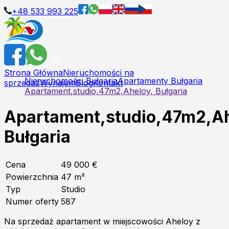
+48 533 993 225
Strona Główna
Nieruchomości na
Nieruchomości Bułgaria
Apartamenty Bułgaria
sprzedaż
Wynajem
Blog
Kontakt
Apartament,studio,47m2,Aheloy, Bułgaria
Apartament,studio,47m2,Ah
Bułgaria
Cena
49 000 €
Powierzchnia
47
m²
Typ
Studio
Numer oferty
587
Na sprzedaż apartament w miejscowości Aheloy z