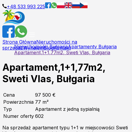
+48 533 993 225
Strona Główna
Nieruchomości na
Nieruchomości Bułgaria
Apartamenty Bułgaria
sprzedaż
Wynajem
Blog
Kontakt
Apartament,1+1,77m2, Sweti Vlas, Bułgaria
Apartament,1+1,77m2,
Sweti Vlas, Bułgaria
Cena
97 500 €
Powierzchnia
77
m²
Typ
Apartament z jedną sypialnią
Numer oferty
602
Na sprzedaż apartament typu 1+1 w miejscowości Sweti