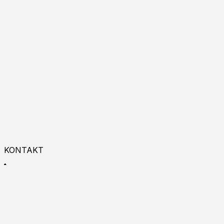
KONTAKT
+48 533 993 225
9:00 - 18:00
Zapraszamy do kontaktu online!
Burgas p.k