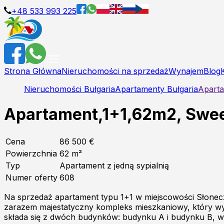
+48 533 993 225
Strona Główna
Nieruchomości na sprzedaż
Wynajem
Blog
Nieruchomości Bułgaria
Apartamenty Bułgaria
Aparta
Apartament,1+1,62m2, Swee
Cena
86 500 €
Powierzchnia
62
m²
Typ
Apartament z jedną sypialnią
Numer oferty
608
Na sprzedaż apartament typu 1+1 w miejscowości Słonec
zarazem majestatyczny kompleks mieszkaniowy, który wy
składa się z dwóch budynków: budynku A i budynku B, w