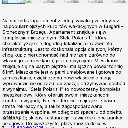
Na sprzedaż apartament z jedną sypialnią w jednym z
najpopularniejszych kurortów wakacyjnych w Bułgarii -
Słonecznym Brzegu. Apartament znajduje się w
kompleksie mieszkalnym "Stela Polaris 1", który
charakteryzuje się dogodną lokalizacją i rozwiniętą
infrastrukturą. Jest to doskonała opcja dla tych, którzy
chcą kupić nieruchomość nad morzem zarówno do
własnego zamieszkania, jak i na wynajem. Mieszkanie
znajduje się na piątym piętrze i ma łączną powierzchnię
61m². Mieszkanie jest w pełni umeblowane i gotowe do
zamieszkania, dzięki czemu nowi właściciele mogą
wprowadzić się od razu lub zacząć otrzymywać dochód
z wynajmu. "Stela Polaris 1" to nowoczesny kompleks
mieszkaniowy, który oferuje swoim mieszkańcom
komfort i wygodę. Na jego terenie znajduje się basen,
strefa rekreacyjna, a także zagospodarowane
przestrzenie wspólne. W odległości spaceru od obiektu
znajdują się sklepy, restauracje, kawiarnie i inne punkty
KONTAKT
usługowe. Do piaszczystej plaży można dojść w