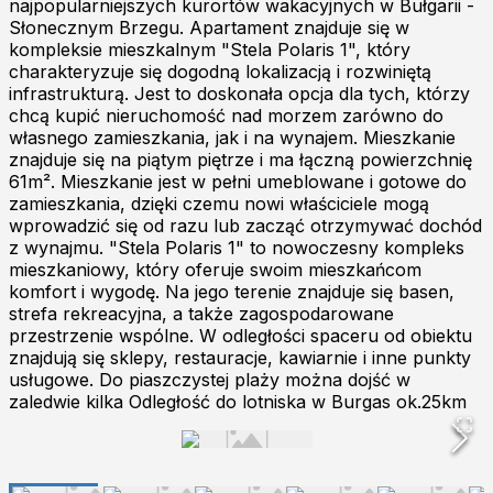
najpopularniejszych kurortów wakacyjnych w Bułgarii -
Słonecznym Brzegu. Apartament znajduje się w
kompleksie mieszkalnym "Stela Polaris 1", który
charakteryzuje się dogodną lokalizacją i rozwiniętą
infrastrukturą. Jest to doskonała opcja dla tych, którzy
chcą kupić nieruchomość nad morzem zarówno do
własnego zamieszkania, jak i na wynajem. Mieszkanie
znajduje się na piątym piętrze i ma łączną powierzchnię
61m². Mieszkanie jest w pełni umeblowane i gotowe do
zamieszkania, dzięki czemu nowi właściciele mogą
wprowadzić się od razu lub zacząć otrzymywać dochód
z wynajmu. "Stela Polaris 1" to nowoczesny kompleks
mieszkaniowy, który oferuje swoim mieszkańcom
komfort i wygodę. Na jego terenie znajduje się basen,
strefa rekreacyjna, a także zagospodarowane
przestrzenie wspólne. W odległości spaceru od obiektu
znajdują się sklepy, restauracje, kawiarnie i inne punkty
usługowe. Do piaszczystej plaży można dojść w
zaledwie kilka Odległość do lotniska w Burgas ok.25km