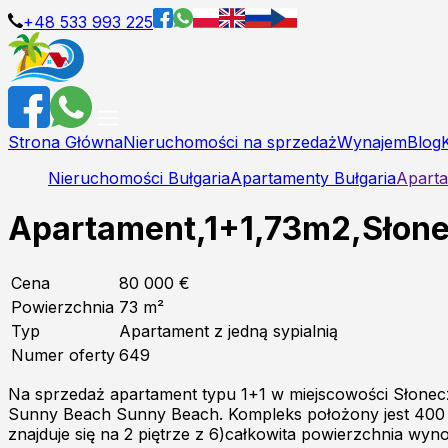
+48 533 993 225
Strona Główna
Nieruchomości na sprzedaż
Wynajem
Blog
Nieruchomości Bułgaria
Apartamenty Bułgaria
Aparta
Apartament,1+1,73m2,Słone
Cena
80 000 €
Powierzchnia
73
m²
Typ
Apartament z jedną sypialnią
Numer oferty
649
Na sprzedaż apartament typu 1+1 w miejscowości Słonecz
Sunny Beach Sunny Beach. Kompleks położony jest 400 met
znajduje się na 2 piętrze z 6)całkowita powierzchnia w