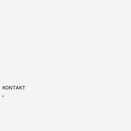
KONTAKT
+48 533 993 225
9:00 - 18:00
Zapraszamy do kontaktu online!
Burgas p.k