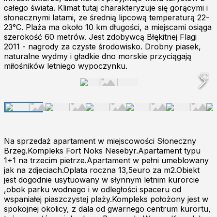
całego świata. Klimat tutaj charakteryzuje się gorącymi i
słonecznymi latami, ze średnią lipcową temperaturą 22-
23°C. Plaża ma około 10 km długości, a miejscami osiąga
szerokość 60 metrów. Jest zdobywcą Błękitnej Flagi
2011 - nagrody za czyste środowisko. Drobny piasek,
naturalne wydmy i gładkie dno morskie przyciągają
miłośników letniego wypoczynku.
Na sprzedaż apartament w miejscowości Słoneczny
Brzeg.Kompleks Fort Noks Nesebyr.Apartament typu
1+1 na trzecim pietrze.Apartament w pełni umeblowany
jak na zdjeciach.Oplata roczna 13,5euro za m2.Obiekt
jest dogodnie usytuowany w słynnym letnim kurorcie
,obok parku wodnego i w odległości spaceru od
wspaniałej piaszczystej plaży.Kompleks położony jest w
spokojnej okolicy, z dala od gwarnego centrum kurortu,