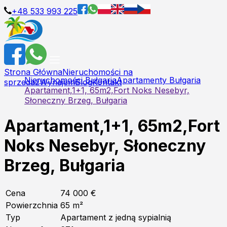
+48 533 993 225
Strona Główna
Nieruchomości na
Nieruchomości Bułgaria
Apartamenty Bułgaria
sprzedaż
Wynajem
Blog
Kontakt
Apartament,1+1, 65m2,Fort Noks Nesebyr,
Słoneczny Brzeg, Bułgaria
Apartament,1+1, 65m2,Fort
Noks Nesebyr, Słoneczny
Brzeg, Bułgaria
Cena
74 000 €
Powierzchnia
65
m²
Typ
Apartament z jedną sypialnią