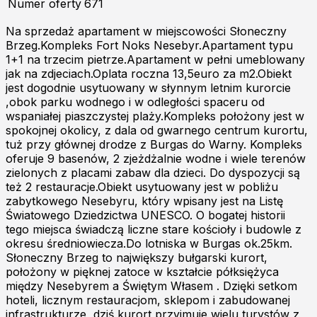
Numer oferty
671
Na sprzedaż apartament w miejscowości Słoneczny
Brzeg.Kompleks Fort Noks Nesebyr.Apartament typu
1+1 na trzecim pietrze.Apartament w pełni umeblowany
jak na zdjeciach.Oplata roczna 13,5euro za m2.Obiekt
jest dogodnie usytuowany w słynnym letnim kurorcie
,obok parku wodnego i w odległości spaceru od
wspaniałej piaszczystej plaży.Kompleks położony jest w
spokojnej okolicy, z dala od gwarnego centrum kurortu,
tuż przy głównej drodze z Burgas do Warny. Kompleks
oferuje 9 basenów, 2 zjeżdżalnie wodne i wiele terenów
zielonych z placami zabaw dla dzieci. Do dyspozycji są
też 2 restauracje.Obiekt usytuowany jest w pobliżu
zabytkowego Nesebyru, który wpisany jest na Listę
Światowego Dziedzictwa UNESCO. O bogatej historii
tego miejsca świadczą liczne stare kościoły i budowle z
okresu średniowiecza.Do lotniska w Burgas ok.25km.
Słoneczny Brzeg to największy bułgarski kurort,
położony w pięknej zatoce w kształcie półksiężyca
między Nesebyrem a Świętym Własem . Dzięki setkom
hoteli, licznym restauracjom, sklepom i zabudowanej
infrastrukturze, dziś kurort przyjmuje wielu turystów z