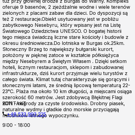
tuż przy głównej drodze z Burgas do Warny. Kompleks
oferuje 9 basenów, 2 zjeżdżalnie wodne i wiele terenów
zielonych z placami zabaw dla dzieci. Do dyspozycji są
też 2 restauracje.Obiekt usytuowany jest w pobliżu
zabytkowego Nesebyru, który wpisany jest na Listę
Światowego Dziedzictwa UNESCO. O bogatej historii
tego miejsca świadczą liczne stare kościoły i budowle z
okresu średniowiecza.Do lotniska w Burgas ok.25km.
Słoneczny Brzeg to największy bułgarski kurort,
położony w pięknej zatoce w kształcie półksiężyca
między Nesebyrem a Świętym Własem . Dzięki setkom
hoteli, licznym restauracjom, sklepom i zabudowanej
infrastrukturze, dziś kurort przyjmuje wielu turystów z
całego świata. Klimat tutaj charakteryzuje się gorącymi i
słonecznymi latami, ze średnią lipcową temperaturą 22-
23°C. Plaża ma około 10 km długości, a miejscami osiąga
szerokość 60 metrów. Jest zdobywcą Błękitnej Flagi
2011 - nagrody za czyste środowisko. Drobny piasek,
KONTAKT
naturalne wydmy i gładkie dno morskie przyciągają
+48 533 993 225
miłośników letniego wypoczynku.
9:00 - 18:00