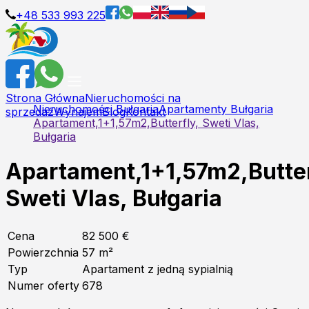
+48 533 993 225
Strona Główna
Nieruchomości na
Nieruchomości Bułgaria
Apartamenty Bułgaria
sprzedaż
Wynajem
Blog
Kontakt
Apartament,1+1,57m2,Butterfly, Sweti Vlas,
Bułgaria
Apartament,1+1,57m2,Butter
Sweti Vlas, Bułgaria
Cena
82 500 €
Powierzchnia
57
m²
Typ
Apartament z jedną sypialnią
Numer oferty
678