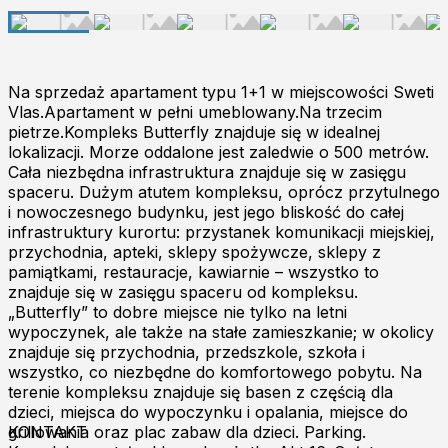
Na sprzedaż apartament typu 1+1 w miejscowości Sweti
Vlas.Apartament w pełni umeblowany.Na trzecim
pietrze.Kompleks Butterfly znajduje się w idealnej
lokalizacji. Morze oddalone jest zaledwie o 500 metrów.
Cała niezbędna infrastruktura znajduje się w zasięgu
spaceru. Dużym atutem kompleksu, oprócz przytulnego
i nowoczesnego budynku, jest jego bliskość do całej
infrastruktury kurortu: przystanek komunikacji miejskiej,
przychodnia, apteki, sklepy spożywcze, sklepy z
pamiątkami, restauracje, kawiarnie – wszystko to
znajduje się w zasięgu spaceru od kompleksu.
„Butterfly” to dobre miejsce nie tylko na letni
wypoczynek, ale także na stałe zamieszkanie; w okolicy
znajduje się przychodnia, przedszkole, szkoła i
wszystko, co niezbędne do komfortowego pobytu. Na
terenie kompleksu znajduje się basen z częścią dla
dzieci, miejsca do wypoczynku i opalania, miejsce do
grillowania oraz plac zabaw dla dzieci. Parking.
KONTAKT