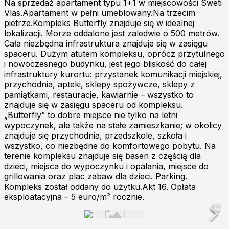
Na sprzedaż apartament typu 1+1 w miejscowości Sweti
Vlas.Apartament w pełni umeblowany.Na trzecim
pietrze.Kompleks Butterfly znajduje się w idealnej
lokalizacji. Morze oddalone jest zaledwie o 500 metrów.
Cała niezbędna infrastruktura znajduje się w zasięgu
spaceru. Dużym atutem kompleksu, oprócz przytulnego
i nowoczesnego budynku, jest jego bliskość do całej
infrastruktury kurortu: przystanek komunikacji miejskiej,
przychodnia, apteki, sklepy spożywcze, sklepy z
pamiątkami, restauracje, kawiarnie – wszystko to
znajduje się w zasięgu spaceru od kompleksu.
„Butterfly” to dobre miejsce nie tylko na letni
wypoczynek, ale także na stałe zamieszkanie; w okolicy
znajduje się przychodnia, przedszkole, szkoła i
wszystko, co niezbędne do komfortowego pobytu. Na
terenie kompleksu znajduje się basen z częścią dla
dzieci, miejsca do wypoczynku i opalania, miejsce do
grillowania oraz plac zabaw dla dzieci. Parking.
Kompleks został oddany do użytku.Akt 16. Opłata
eksploatacyjna – 5 euro/m² rocznie.