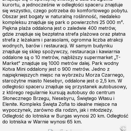
kurortu, a jednocześnie w odległości spaceru znajduje
się wszystko, czego potrzeba do komfortowego pobytu.
Obszar jest bogaty w naturalną roślinność, niedaleko
kompleksu znajduje się park o powierzchni 25 000 m².
Piękna plaża oddalona jest o zaledwie 400 metrów,
gdzie znajduje się bezpłatna strefa plażowa oraz płatna
strefa z leżakami i parasolami, ogromna liczba atrakcji
wodnych, barów i restauracji. W samym budynku
znajduje się sklep spożywczy, restauracja i kawiarnia
oddalone są o 10 metrów, najbliższy supermarket „T-
Market” znajduje się 1000 metrów dalej. Park wodny
Kotva Mini oddalony jest o 900 metrów. Jedno z
najpiękniejszych miejsc na wybrzeżu Morza Czarnego,
starożytne miasto Nesebyr, oddalone jest o 2,5 km. W
odległości spaceru znajduje się przystanek autobusowy,
z którego regularnie kursują autobusy do centrum
Słonecznego Brzegu, Nesebyru, Świętego Własu i
Elenite. Kompleks Święta Zofia to idealne miejsce na
wypoczynek, zarówno dla rodzin, jak i młodzieży.
Odległość do lotniska w Burgas wynosi 20 km. Odległość
do lotniska w Warnie wynosi 65 km.