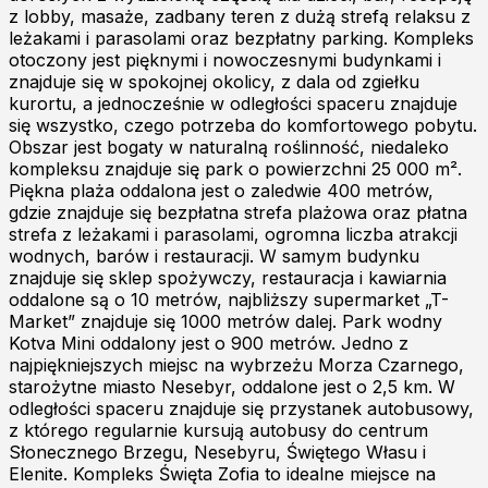
z lobby, masaże, zadbany teren z dużą strefą relaksu z
leżakami i parasolami oraz bezpłatny parking. Kompleks
otoczony jest pięknymi i nowoczesnymi budynkami i
znajduje się w spokojnej okolicy, z dala od zgiełku
kurortu, a jednocześnie w odległości spaceru znajduje
się wszystko, czego potrzeba do komfortowego pobytu.
Obszar jest bogaty w naturalną roślinność, niedaleko
kompleksu znajduje się park o powierzchni 25 000 m².
Piękna plaża oddalona jest o zaledwie 400 metrów,
gdzie znajduje się bezpłatna strefa plażowa oraz płatna
strefa z leżakami i parasolami, ogromna liczba atrakcji
wodnych, barów i restauracji. W samym budynku
znajduje się sklep spożywczy, restauracja i kawiarnia
oddalone są o 10 metrów, najbliższy supermarket „T-
Market” znajduje się 1000 metrów dalej. Park wodny
Kotva Mini oddalony jest o 900 metrów. Jedno z
najpiękniejszych miejsc na wybrzeżu Morza Czarnego,
starożytne miasto Nesebyr, oddalone jest o 2,5 km. W
odległości spaceru znajduje się przystanek autobusowy,
z którego regularnie kursują autobusy do centrum
Słonecznego Brzegu, Nesebyru, Świętego Własu i
Elenite. Kompleks Święta Zofia to idealne miejsce na