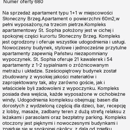
Numer oferty
680
Na sprzedaż apartament typu 1+1 w miejscowości
Słoneczny Brzeg.Apartament o powierzchni 60m2,w
pełni wyposażony,na trzecim pietrze.Kompleks
apartamentowy St. Sophia położony jest w cichej i
spokojnej części kurortu Słoneczny Brzeg. Kompleks
jest ogrodzony i oferuje wszystkie udogodnienia i usługi.
Nowoczesny budynek, stylowe i jednocześnie przytulne
apartamenty zapewnią Państwu niezapomniany
wypoczynek. St. Sophia oferuje 21 kawalerek i 54
apartamenty z 1-2 sypialniami o zróżnicowanym
metrażu i układzie. Sześciopiętrowy budynek został
zbudowany z wysokiej jakości materiałów i
zaprojektowany tak, aby zarówno goście, jak i
właściciele byli zadowoleni z wypoczynku. Kompleks
posiada dwa wejścia, każde wyposażone w cichobieżne
windy. Udogodnienia kompleksu obejmują: basen dla
dorosłych z wydzieloną częścią dla dzieci, bar, recepcję
z lobby, masaże, zadbany teren z dużą strefą relaksu z
leżakami i parasolami oraz bezpłatny parking. Kompleks
otoczony jest pięknymi i nowoczesnymi budynkami i
znajduje się w spokojnej okolicy, z dala od zgiełku