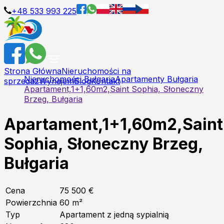
+48 533 993 225
Strona Główna
Nieruchomości na
Nieruchomości Bułgaria
Apartamenty Bułgaria
sprzedaż
Wynajem
Blog
Kontakt
Apartament,1+1,60m2,Saint Sophia, Słoneczny
Brzeg, Bułgaria
Apartament,1+1,60m2,Saint
Sophia, Słoneczny Brzeg,
Bułgaria
Cena
75 500 €
Powierzchnia
60
m²
Typ
Apartament z jedną sypialnią