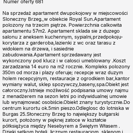
Numer oferty
681
Na sprzedaż apartament dwupokojowy w miejscowości
Sloneczny Brzeg.,w obiekcie Royal Sun.Apartament
polozony na trzecim piętrze. Powierzchnia calkowita
apartamentu 57m2. Apartament sklada sie z duzego
salonu z aneksem kuchennym, sypialni,przedpokoju-
korytarza z garderoba,lazienki z wc oraz tarasu z
widokiem na drzewa, i sasiednie
zabudowania.Apartament sprzedawany jest
wykonczony pod klucz i w calosci umeblowany .Koszt
zarzadzania 14 euro na m2 rocznie. Kompleks polozony
350m od morza i plazy oferuje; recepcje wraz duzym
holem recepcyjnym, restauracje z ogrodkiem bar,kantor
wymiany walut, sklep spozywczy,baseny,spa.Obiekt jest
całoroczny.Istnieje możliwość podpisania umowy najmu
z menadżerem na sezon letni po indywidualnej umowie
lub wynajmować osobiście.Obiekt znany turystycznie.Do
centrum kurortu ok.5min pieszo.Odleglosc do lotniska w
Burgas 25.Słoneczny Brzeg to największy bułgarski
kurort, położony w pięknej zatoce w kształcie
półksiężyca między Nesebyrem a Świętym Własem .
Dzięki setkom hoteli, licznym restauracjom, sklepom i