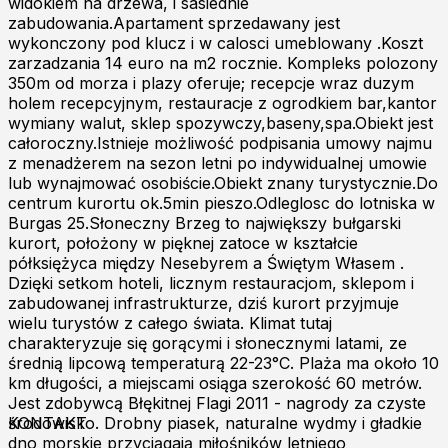
widokiem na drzewa, i sasiednie
zabudowania.Apartament sprzedawany jest
wykonczony pod klucz i w calosci umeblowany .Koszt
zarzadzania 14 euro na m2 rocznie. Kompleks polozony
350m od morza i plazy oferuje; recepcje wraz duzym
holem recepcyjnym, restauracje z ogrodkiem bar,kantor
wymiany walut, sklep spozywczy,baseny,spa.Obiekt jest
całoroczny.Istnieje możliwość podpisania umowy najmu
z menadżerem na sezon letni po indywidualnej umowie
lub wynajmować osobiście.Obiekt znany turystycznie.Do
centrum kurortu ok.5min pieszo.Odleglosc do lotniska w
Burgas 25.Słoneczny Brzeg to największy bułgarski
kurort, położony w pięknej zatoce w kształcie
półksiężyca między Nesebyrem a Świętym Własem .
Dzięki setkom hoteli, licznym restauracjom, sklepom i
zabudowanej infrastrukturze, dziś kurort przyjmuje
wielu turystów z całego świata. Klimat tutaj
charakteryzuje się gorącymi i słonecznymi latami, ze
średnią lipcową temperaturą 22-23°C. Plaża ma około 10
km długości, a miejscami osiąga szerokość 60 metrów.
Jest zdobywcą Błękitnej Flagi 2011 - nagrody za czyste
środowisko. Drobny piasek, naturalne wydmy i gładkie
KONTAKT
dno morskie przyciągają miłośników letniego