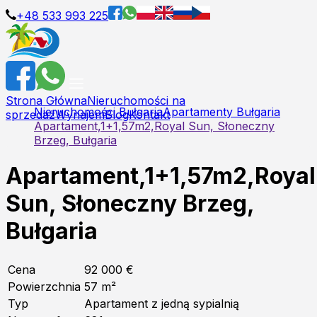
+48 533 993 225
Strona Główna
Nieruchomości na
Nieruchomości Bułgaria
Apartamenty Bułgaria
sprzedaż
Wynajem
Blog
Kontakt
Apartament,1+1,57m2,Royal Sun, Słoneczny
Brzeg, Bułgaria
Apartament,1+1,57m2,Royal
Sun, Słoneczny Brzeg,
Bułgaria
Cena
92 000 €
Powierzchnia
57
m²
Typ
Apartament z jedną sypialnią