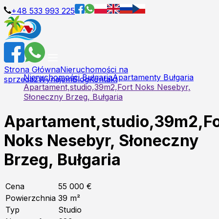
+48 533 993 225
Strona Główna
Nieruchomości na
Nieruchomości Bułgaria
Apartamenty Bułgaria
sprzedaż
Wynajem
Blog
Kontakt
Apartament,studio,39m2,Fort Noks Nesebyr,
Słoneczny Brzeg, Bułgaria
Apartament,studio,39m2,Fo
Noks Nesebyr, Słoneczny
Brzeg, Bułgaria
Cena
55 000 €
Powierzchnia
39
m²
Typ
Studio