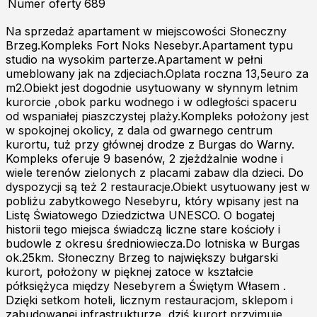
Numer oferty
689
Na sprzedaż apartament w miejscowości Słoneczny
Brzeg.Kompleks Fort Noks Nesebyr.Apartament typu
studio na wysokim parterze.Apartament w pełni
umeblowany jak na zdjeciach.Oplata roczna 13,5euro za
m2.Obiekt jest dogodnie usytuowany w słynnym letnim
kurorcie ,obok parku wodnego i w odległości spaceru
od wspaniałej piaszczystej plaży.Kompleks położony jest
w spokojnej okolicy, z dala od gwarnego centrum
kurortu, tuż przy głównej drodze z Burgas do Warny.
Kompleks oferuje 9 basenów, 2 zjeżdżalnie wodne i
wiele terenów zielonych z placami zabaw dla dzieci. Do
dyspozycji są też 2 restauracje.Obiekt usytuowany jest w
pobliżu zabytkowego Nesebyru, który wpisany jest na
Listę Światowego Dziedzictwa UNESCO. O bogatej
historii tego miejsca świadczą liczne stare kościoły i
budowle z okresu średniowiecza.Do lotniska w Burgas
ok.25km. Słoneczny Brzeg to największy bułgarski
kurort, położony w pięknej zatoce w kształcie
półksiężyca między Nesebyrem a Świętym Własem .
Dzięki setkom hoteli, licznym restauracjom, sklepom i
zabudowanej infrastrukturze, dziś kurort przyjmuje