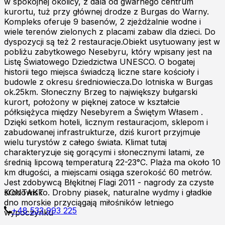
w spokojnej okolicy, z dala od gwarnego centrum
kurortu, tuż przy głównej drodze z Burgas do Warny.
Kompleks oferuje 9 basenów, 2 zjeżdżalnie wodne i
wiele terenów zielonych z placami zabaw dla dzieci. Do
dyspozycji są też 2 restauracje.Obiekt usytuowany jest w
pobliżu zabytkowego Nesebyru, który wpisany jest na
Listę Światowego Dziedzictwa UNESCO. O bogatej
historii tego miejsca świadczą liczne stare kościoły i
budowle z okresu średniowiecza.Do lotniska w Burgas
ok.25km. Słoneczny Brzeg to największy bułgarski
kurort, położony w pięknej zatoce w kształcie
półksiężyca między Nesebyrem a Świętym Własem .
Dzięki setkom hoteli, licznym restauracjom, sklepom i
zabudowanej infrastrukturze, dziś kurort przyjmuje
wielu turystów z całego świata. Klimat tutaj
charakteryzuje się gorącymi i słonecznymi latami, ze
średnią lipcową temperaturą 22-23°C. Plaża ma około 10
km długości, a miejscami osiąga szerokość 60 metrów.
Jest zdobywcą Błękitnej Flagi 2011 - nagrody za czyste
środowisko. Drobny piasek, naturalne wydmy i gładkie
KONTAKT
dno morskie przyciągają miłośników letniego
+48 533 993 225
wypoczynku