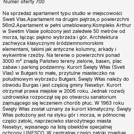
Numer oferty
700
Na sprzedaż apartament typu studio w miejscowości
Sweti Vlas.Apartament na drugim piętrze,o powierzchni
56m2.Apartament w pełni umeblowany.Kompleks Arthur
w Swetim Vlasie położony jest zaledwie 50 metrów od
morza, łącząc piękno wybrzeża i gór. Architektura
zachwyca klasycznymi śródziemnomorskimi
elementami, takimi jak antyczne kolumny, arkady i
wykwintne rzeźby. Na terenie o powierzchni ponad
3000 m² znajdą Państwo tereny zielone, basen, plac
zabaw i parking podziemny. Kurort Święty Włas (Sveti
Vlas) w Bułgarii to małe, przytulne miasteczko na
południowym wybrzeżu Bułgarii. Święty Włas należy do
obwodu Burgas i jest częścią gminy Nesebyr. Kurort
otrzymał prawa miejskie w 2006 roku. Jednak rozwój
uzdrowiska rozpoczął się po otwarciu sanatorium
zajmującego się leczeniem chorób płuc. W 1963 roku
Święty Włas został uznany za kurort klimatyczny. Święty
Włas położony jest na styku gór i morza, w północnej
części zatoki, naprzeciwko starożytnego miasta
Nesebyr, wpisanego na listę obiektów specjalnej
ochrony UNESCO. W centralnej części zatoki znajduje