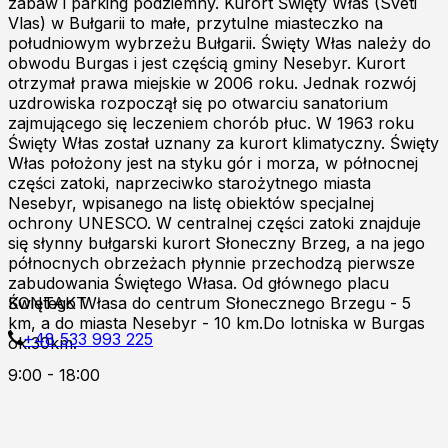
zabaw i parking podziemny. Kurort Święty Włas (Sveti
Vlas) w Bułgarii to małe, przytulne miasteczko na
południowym wybrzeżu Bułgarii. Święty Włas należy do
obwodu Burgas i jest częścią gminy Nesebyr. Kurort
otrzymał prawa miejskie w 2006 roku. Jednak rozwój
uzdrowiska rozpoczął się po otwarciu sanatorium
zajmującego się leczeniem chorób płuc. W 1963 roku
Święty Włas został uznany za kurort klimatyczny. Święty
Włas położony jest na styku gór i morza, w północnej
części zatoki, naprzeciwko starożytnego miasta
Nesebyr, wpisanego na listę obiektów specjalnej
ochrony UNESCO. W centralnej części zatoki znajduje
się słynny bułgarski kurort Słoneczny Brzeg, a na jego
północnych obrzeżach płynnie przechodzą pierwsze
zabudowania Świętego Własa. Od głównego placu
Świętego Własa do centrum Słonecznego Brzegu - 5
KONTAKT
km, a do miasta Nesebyr - 10 km.Do lotniska w Burgas
+48 533 993 225
ok.30km.
9:00 - 18:00
Zapraszamy do kontaktu online!
Burgas p.k