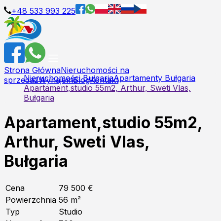
+48 533 993 225
Strona Główna
Nieruchomości na
Nieruchomości Bułgaria
Apartamenty Bułgaria
sprzedaż
Wynajem
Blog
Kontakt
Apartament,studio 55m2, Arthur, Sweti Vlas,
Bułgaria
Apartament,studio 55m2,
Arthur, Sweti Vlas,
Bułgaria
Cena
79 500 €
Powierzchnia
56
m²
Typ
Studio