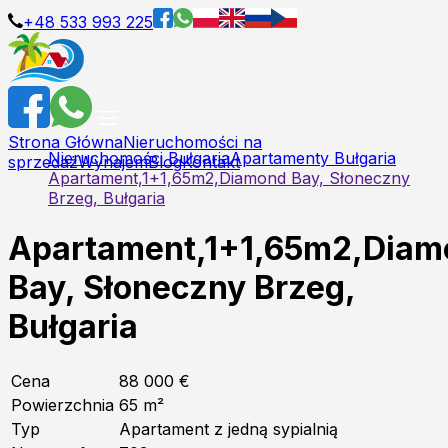
+48 533 993 225
Strona Główna
Nieruchomości na
Nieruchomości Bułgaria
Apartamenty Bułgaria
sprzedaż
Wynajem
Blog
Kontakt
Apartament,1+1,65m2,Diamond Bay, Słoneczny
Brzeg, Bułgaria
Apartament,1+1,65m2,Diam
Bay, Słoneczny Brzeg,
Bułgaria
Cena
88 000 €
Powierzchnia
65
m²
Typ
Apartament z jedną sypialnią