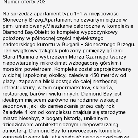
Numer oferty
703
Na sprzedaż apartament typu 1+1 w miejscowości
Słoneczny Brzeg.Apartament na czwartym piętrze w
pełni umeblowany.Mieszkanie całoroczne w kompleksie
Diamond Bay.Obiekt to kompleks wypoczynkowy
położony w północnej części największego
nadmorskiego kurortu w Bułgarii – Słonecznego Brzegu.
Ten wyjątkowy zakątek położony pomiędzy górami
Stara Płanina a wybrzeżem Morza Czarnego tworzy
niepowtarzalny mikroklimat wzbogacony górskim i
morskim powietrzem. Kompleks został zaprojektowany
w cichej i spokojnej okolicy, zaledwie 450 metrów od
plaży i zapewnia bliski dostęp do całej niezbędnej
infrastruktury, w tym supermarketów, sklepów,
restauracji, barów i wielu innych. Diamond Bay jest
idealnym miejscem zarówno na rodzinne wakacje
sezonowe, jak i do zamieszkania przez cały rok.
Zaledwie 4 km od kompleksu znajduje się starożytne
miasto Nesebyr, z bogatą historią, unikalnym
dziedzictwem architektonicznym i niepowtarzalną
atmosferą. Diamond Bay to nowoczesny kompleks
zaprojektowany tak, aby spełniać najnowocześniejsze