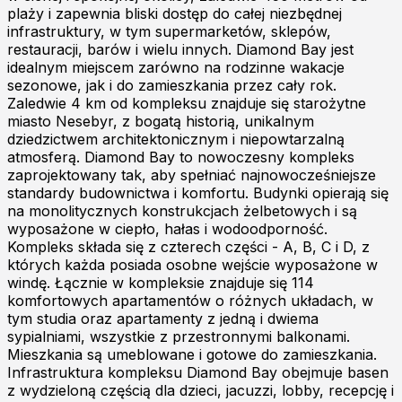
plaży i zapewnia bliski dostęp do całej niezbędnej
infrastruktury, w tym supermarketów, sklepów,
restauracji, barów i wielu innych. Diamond Bay jest
idealnym miejscem zarówno na rodzinne wakacje
sezonowe, jak i do zamieszkania przez cały rok.
Zaledwie 4 km od kompleksu znajduje się starożytne
miasto Nesebyr, z bogatą historią, unikalnym
dziedzictwem architektonicznym i niepowtarzalną
atmosferą. Diamond Bay to nowoczesny kompleks
zaprojektowany tak, aby spełniać najnowocześniejsze
standardy budownictwa i komfortu. Budynki opierają się
na monolitycznych konstrukcjach żelbetowych i są
wyposażone w ciepło, hałas i wodoodporność.
Kompleks składa się z czterech części - A, B, C i D, z
których każda posiada osobne wejście wyposażone w
windę. Łącznie w kompleksie znajduje się 114
komfortowych apartamentów o różnych układach, w
tym studia oraz apartamenty z jedną i dwiema
sypialniami, wszystkie z przestronnymi balkonami.
Mieszkania są umeblowane i gotowe do zamieszkania.
Infrastruktura kompleksu Diamond Bay obejmuje basen
z wydzieloną częścią dla dzieci, jacuzzi, lobby, recepcję i