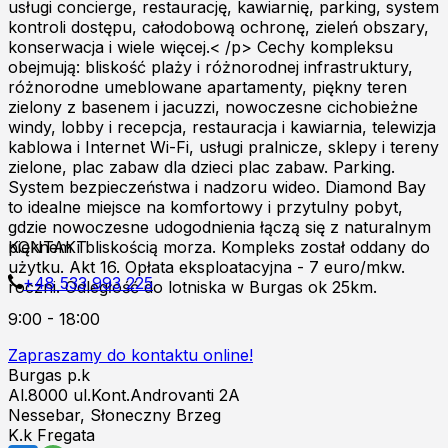
usługi concierge, restaurację, kawiarnię, parking, system
kontroli dostępu, całodobową ochronę, zieleń obszary,
konserwacja i wiele więcej.< /p> Cechy kompleksu
obejmują: bliskość plaży i różnorodnej infrastruktury,
różnorodne umeblowane apartamenty, piękny teren
zielony z basenem i jacuzzi, nowoczesne cichobieżne
windy, lobby i recepcja, restauracja i kawiarnia, telewizja
kablowa i Internet Wi-Fi, usługi pralnicze, sklepy i tereny
zielone, plac zabaw dla dzieci plac zabaw. Parking.
System bezpieczeństwa i nadzoru wideo. Diamond Bay
to idealne miejsce na komfortowy i przytulny pobyt,
gdzie nowoczesne udogodnienia łączą się z naturalnym
pięknem i bliskością morza. Kompleks został oddany do
KONTAKT
użytku. Akt 16. Opłata eksploatacyjna - 7 euro/mkw.
+48 533 993 225
roczni. Odległość do lotniska w Burgas ok 25km.
9:00 - 18:00
Zapraszamy do kontaktu online!
Burgas p.k
Al.8000 ul.Kont.Androvanti 2A
Nessebar, Słoneczny Brzeg
K.k Fregata