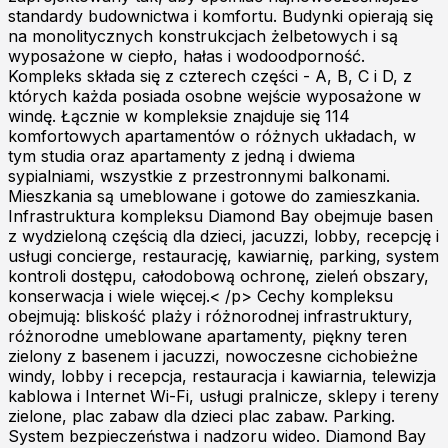
standardy budownictwa i komfortu. Budynki opierają się
na monolitycznych konstrukcjach żelbetowych i są
wyposażone w ciepło, hałas i wodoodporność.
Kompleks składa się z czterech części - A, B, C i D, z
których każda posiada osobne wejście wyposażone w
windę. Łącznie w kompleksie znajduje się 114
komfortowych apartamentów o różnych układach, w
tym studia oraz apartamenty z jedną i dwiema
sypialniami, wszystkie z przestronnymi balkonami.
Mieszkania są umeblowane i gotowe do zamieszkania.
Infrastruktura kompleksu Diamond Bay obejmuje basen
z wydzieloną częścią dla dzieci, jacuzzi, lobby, recepcję i
usługi concierge, restaurację, kawiarnię, parking, system
kontroli dostępu, całodobową ochronę, zieleń obszary,
konserwacja i wiele więcej.< /p> Cechy kompleksu
obejmują: bliskość plaży i różnorodnej infrastruktury,
różnorodne umeblowane apartamenty, piękny teren
zielony z basenem i jacuzzi, nowoczesne cichobieżne
windy, lobby i recepcja, restauracja i kawiarnia, telewizja
kablowa i Internet Wi-Fi, usługi pralnicze, sklepy i tereny
zielone, plac zabaw dla dzieci plac zabaw. Parking.
System bezpieczeństwa i nadzoru wideo. Diamond Bay