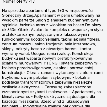
Numer oferty
713
Na sprzedaż apartament typu 1+3 w miejscowości
Słoneczny Brzeg.Apartament w pełni umeblowany na
wysokim parterze.Salon z aneksem kuchennym,dwie
sypialnie, łazienka,taras z widokiem na basen.Do plaży
ok.350m.Obiekt Avalon to kompleks o wspaniałym stylu
architektonicznym połączonym z luksusowymi i
funkcjonalnymi udogodnieniami, takimi jak sala fitness,
centrum masażu, salon fryzjerski, sala internetowa,
sklepy, odkryty basen z otwartym barem i kantor
wymiany walut. Udogodnienia i zalety: Konstrukcja
budynku jest wsparta nowymi prefabrykowanymi
ścianami murowanymi YTONG i płytami żelbetowymi. -
Izolacja przeciwwilgociowa, cieplna i parowa całej
konstrukcji. - Okna z ramami wykonanymi z aluminium i
trzykomorowym pakietem szybowym. - Lokalna
podstacja transformatorowa zapewnia niezależne
zasilanie elektryczne. - Tarasy są zabezpieczone
wzmocnionymi szybami i malowane. - Apartamenty są
klimatyzowane. - Kotły elektryczne są dostępne dla
każdego mieszkania. Sześć wind z luksusowymi
kabinami. - Indywidualne miejsce parkingowe dla