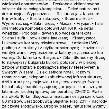
właścicieli apartamentów. - Doskonale zbilansowana
infrastruktura całego kompleksu. - Zieleń naturalna i
dekoracyjna. Wyposażenie: - Restauracja z tarasem; -
Bar w lobby; - Strefa zakupów; - Supermarket; -
Wymieniać się; - Sala fitness; - Masaż; - Fryzjer; - hala
internetowa Kompleks gotowy! Akt 16! Kilka detali
wnętrza: - Podłoga – dywan lub włoska terakota; -
Ściany i sufit – powlekane lateksem; - Klimatyzator; -
Luksusowe korpusy oświetleniowe; - Łazienka i WC –
podłoga z terakoty i z płytkami ściennymi; - Łazienki są
wentylowane i wyposażone w kabiny prysznicowe lub
wanny. Do lotniska w Burgas ok.25km.Słoneczny Brzeg
to największy bułgarski kurort, położony w pięknej
zatoce w kształcie półksiężyca między Nesebyrem a
Świętym Własem . Dzięki setkom hoteli, licznym
restauracjom, sklepom i zabudowanej infrastrukturze,
dziś kurort przyjmuje wielu turystów z całego świata.
Klimat tutaj charakteryzuje się gorącymi i słonecznymi
latami, ze średnią lipcową temperaturą 22-23°C. Plaża
ma około 10 km długości, a miejscami osiąga szerokość
60 metrów. Jest zdobywcą Błękitnej Flagi 2011 - nagrody
za czyste środowisko. Drobny piasek, naturalne wydmy