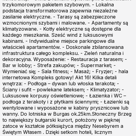
trzykomorowym pakietem szybowym. - Lokalna
podstacja transformatorowa zapewnia niezależne
zasilanie elektryczne. - Tarasy są zabezpieczone
wzmocnionymi szybami i malowane. - Apartamenty są
klimatyzowane. - Kotły elektryczne są dostępne dla
każdego mieszkania. Sześć wind z luksusowymi
kabinami. - Indywidualne miejsce parkingowe dla
właścicieli apartamentów. - Doskonale zbilansowana
infrastruktura całego kompleksu. - Zieleń naturalna i
dekoracyjna. Wyposażenie: - Restauracja z tarasem; -
Bar w lobby; - Strefa zakupów; - Supermarket; -
Wymieniać się; - Sala fitness; - Masaż; - Fryzjer; - hala
internetowa Kompleks gotowy! Akt 16! Kilka detali
wnętrza: - Podłoga – dywan lub włoska terakota; -
Ściany i sufit – powlekane lateksem; - Klimatyzator; -
Luksusowe korpusy oświetleniowe; - Łazienka i WC –
podłoga z terakoty i z płytkami ściennymi; - Łazienki są
wentylowane i wyposażone w kabiny prysznicowe lub
wanny. Do lotniska w Burgas ok.25km.Słoneczny Brzeg
to największy bułgarski kurort, położony w pięknej
zatoce w kształcie półksiężyca między Nesebyrem a
Świętym Własem . Dzięki setkom hoteli, licznym