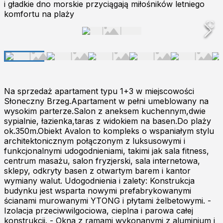
i gładkie dno morskie przyciągają miłośników letniego
komfortu na plaży
Na sprzedaż apartament typu 1+3 w miejscowości
Słoneczny Brzeg.Apartament w pełni umeblowany na
wysokim parterze.Salon z aneksem kuchennym,dwie
sypialnie, łazienka,taras z widokiem na basen.Do plaży
ok.350m.Obiekt Avalon to kompleks o wspaniałym stylu
architektonicznym połączonym z luksusowymi i
funkcjonalnymi udogodnieniami, takimi jak sala fitness,
centrum masażu, salon fryzjerski, sala internetowa,
sklepy, odkryty basen z otwartym barem i kantor
wymiany walut. Udogodnienia i zalety: Konstrukcja
budynku jest wsparta nowymi prefabrykowanymi
ścianami murowanymi YTONG i płytami żelbetowymi. -
Izolacja przeciwwilgociowa, cieplna i parowa całej
konstrukcji. - Okna z ramami wykonanymi z aluminium i