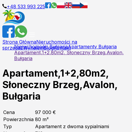
+48 533 993 225
Strona Główna
Nieruchomości na
Nieruchomości Bułgaria
Apartamenty Bułgaria
sprzedaż
Wynajem
Blog
Kontakt
Apartament,1+2,80m2, Słoneczny Brzeg,Avalon,
Bułgaria
Apartament,1+2,80m2,
Słoneczny Brzeg,Avalon,
Bułgaria
Cena
97 000 €
Powierzchnia
80
m²
Typ
Apartament z dwoma sypialniami