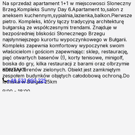
Na sprzedaż apartament 1+1 w miejscowosci Sloneczny
Brzeg.Kompleks Sunny Day 6.Apartament to,salon z
aneksem kuchennym,sypialnia,lazienka,balkon.Pierwsze
pietro. Kompleks, który łączy tradycyjną architekturę
bułgarską ze współczesnymi trendami. Znajduje w
bezpośredniej bliskości Słonecznego Brzegu
najsłynniejszego kurortu wypoczynkowego w Bułgarii.
Kompleks zapewnia komfortowy wypoczynek swoim
właścicielom i gościom zapewniając: sklep, restaurację,
pięć otwartych basenów (!), korty tenisowe, minigolf,
boiska do gry, kilka restauracji z barami oraz olbrzymie
obszary terenów zielonych. Obiekt jest zamkniętym
KONTAKT
zespołem budynków objętych całodobową ochroną.Do
+48 533 993 225
lotniska w Burgas 25km
9:00 - 18:00
Zapraszamy do kontaktu online!
Burgas p.k
Al.8000 ul.Kont.Androvanti 2A
Nessebar, Słoneczny Brzeg
K.k Fregata