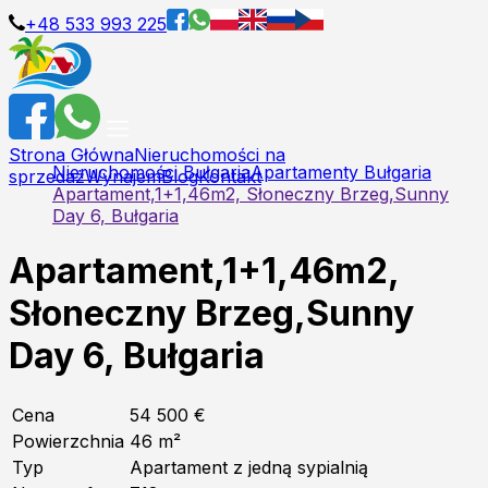
+48 533 993 225
Strona Główna
Nieruchomości na
Nieruchomości Bułgaria
Apartamenty Bułgaria
sprzedaż
Wynajem
Blog
Kontakt
Apartament,1+1,46m2, Słoneczny Brzeg,Sunny
Day 6, Bułgaria
Apartament,1+1,46m2,
Słoneczny Brzeg,Sunny
Day 6, Bułgaria
Cena
54 500 €
Powierzchnia
46
m²
Typ
Apartament z jedną sypialnią