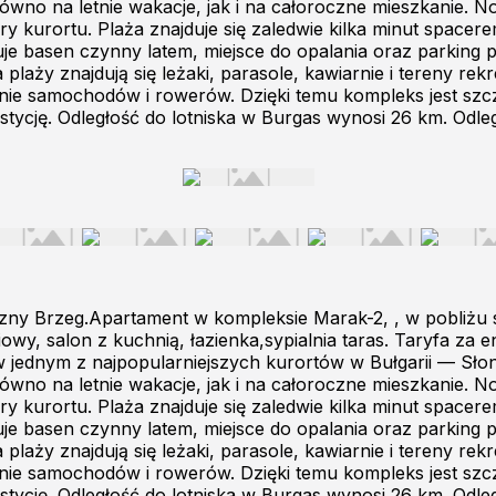
arówno na letnie wakacje, jak i na całoroczne mieszkani
ury kurortu. Plaża znajduje się zaledwie kilka minut space
ruje basen czynny latem, miejsce do opalania oraz parking
laży znajdują się leżaki, parasole, kawiarnie i tereny rek
e samochodów i rowerów. Dzięki temu kompleks jest szcz
ycję. Odległość do lotniska w Burgas wynosi 26 km. Odle
zny Brzeg.Apartament w kompleksie Marak-2, , w pobliżu
iowy, salon z kuchnią, łazienka,sypialnia taras. Taryfa z
jednym z najpopularniejszych kurortów w Bułgarii — Słon
arówno na letnie wakacje, jak i na całoroczne mieszkani
ury kurortu. Plaża znajduje się zaledwie kilka minut space
ruje basen czynny latem, miejsce do opalania oraz parking
laży znajdują się leżaki, parasole, kawiarnie i tereny rek
e samochodów i rowerów. Dzięki temu kompleks jest szcz
ycję. Odległość do lotniska w Burgas wynosi 26 km. Odle