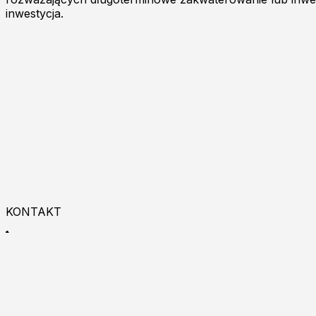
inwestycja.
KONTAKT
+48 533 993 225
9:00 - 18:00
Zapraszamy do kontaktu online!
Burgas p.k