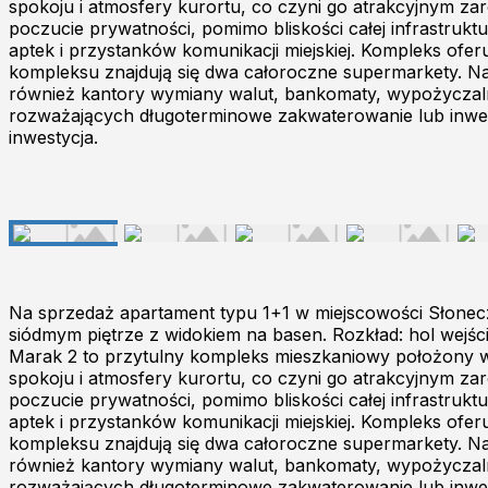
spokoju i atmosfery kurortu, co czyni go atrakcyjnym z
poczucie prywatności, pomimo bliskości całej infrastrukt
aptek i przystanków komunikacji miejskiej. Kompleks ofe
kompleksu znajdują się dwa całoroczne supermarkety. Na p
również kantory wymiany walut, bankomaty, wypożyczalni
rozważających długoterminowe zakwaterowanie lub inwest
inwestycja.
Na sprzedaż apartament typu 1+1 w miejscowości Słonec
siódmym piętrze z widokiem na basen. Rozkład: hol wejśc
Marak 2 to przytulny kompleks mieszkaniowy położony w 
spokoju i atmosfery kurortu, co czyni go atrakcyjnym z
poczucie prywatności, pomimo bliskości całej infrastrukt
aptek i przystanków komunikacji miejskiej. Kompleks ofe
kompleksu znajdują się dwa całoroczne supermarkety. Na p
również kantory wymiany walut, bankomaty, wypożyczalni
rozważających długoterminowe zakwaterowanie lub inwest