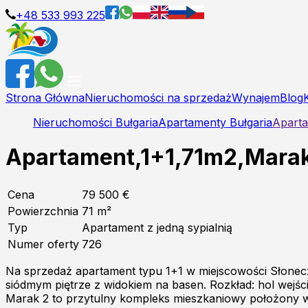
+48 533 993 225
Strona Główna
Nieruchomości na sprzedaż
Wynajem
Blog
Nieruchomości Bułgaria
Apartamenty Bułgaria
Aparta
Apartament,1+1,71m2,Marak 
Cena
79 500 €
Powierzchnia
71
m²
Typ
Apartament z jedną sypialnią
Numer oferty
726
Na sprzedaż apartament typu 1+1 w miejscowości Słonec
siódmym piętrze z widokiem na basen. Rozkład: hol wejśc
Marak 2 to przytulny kompleks mieszkaniowy położony w 