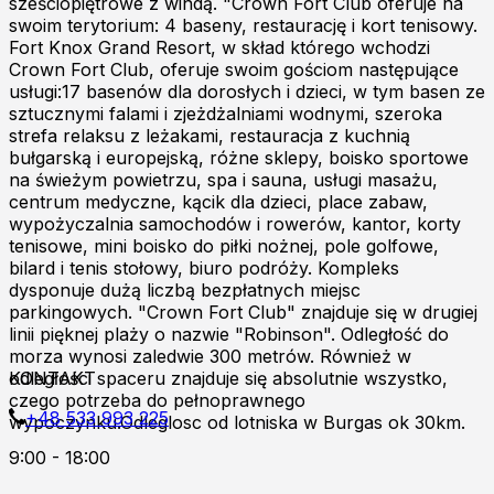
sześciopiętrowe z windą. "Crown Fort Club oferuje na
swoim terytorium: 4 baseny, restaurację i kort tenisowy.
Fort Knox Grand Resort, w skład którego wchodzi
Crown Fort Club, oferuje swoim gościom następujące
usługi:17 basenów dla dorosłych i dzieci, w tym basen ze
sztucznymi falami i zjeżdżalniami wodnymi, szeroka
strefa relaksu z leżakami, restauracja z kuchnią
bułgarską i europejską, różne sklepy, boisko sportowe
na świeżym powietrzu, spa i sauna, usługi masażu,
centrum medyczne, kącik dla dzieci, place zabaw,
wypożyczalnia samochodów i rowerów, kantor, korty
tenisowe, mini boisko do piłki nożnej, pole golfowe,
bilard i tenis stołowy, biuro podróży. Kompleks
dysponuje dużą liczbą bezpłatnych miejsc
parkingowych. "Crown Fort Club" znajduje się w drugiej
linii pięknej plaży o nazwie "Robinson". Odległość do
morza wynosi zaledwie 300 metrów. Również w
odległości spaceru znajduje się absolutnie wszystko,
KONTAKT
czego potrzeba do pełnoprawnego
+48 533 993 225
wypoczynku.Odleglosc od lotniska w Burgas ok 30km.
9:00 - 18:00