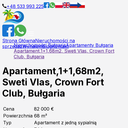
+48 533 993 225
Strona Główna
Nieruchomości na
Nieruchomości Bułgaria
Apartamenty Bułgaria
sprzedaż
Wynajem
Blog
Kontakt
Apartament,1+1,68m2, Sweti Vlas, Crown Fort
Club, Bułgaria
Apartament,1+1,68m2,
Sweti Vlas, Crown Fort
Club, Bułgaria
Cena
82 000 €
Powierzchnia
68
m²
Typ
Apartament z jedną sypialnią