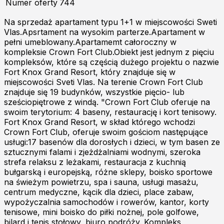
Numer oferty
744
Na sprzedaż apartament typu 1+1 w miejscowości Sweti
Vlas.Apsrtament na wysokim parterze.Apartament w
pełni umeblowany.Apartamemt całoroczny w
kompleksie Crown Fort Club.Obiekt jest jednym z pięciu
kompleksów, które są częścią dużego projektu o nazwie
Fort Knox Grand Resort, który znajduje się w
miejscowości Sveti Vlas. Na terenie Crown Fort Club
znajduje się 19 budynków, wszystkie pięcio- lub
sześciopiętrowe z windą. "Crown Fort Club oferuje na
swoim terytorium: 4 baseny, restaurację i kort tenisowy.
Fort Knox Grand Resort, w skład którego wchodzi
Crown Fort Club, oferuje swoim gościom następujące
usługi:17 basenów dla dorosłych i dzieci, w tym basen ze
sztucznymi falami i zjeżdżalniami wodnymi, szeroka
strefa relaksu z leżakami, restauracja z kuchnią
bułgarską i europejską, różne sklepy, boisko sportowe
na świeżym powietrzu, spa i sauna, usługi masażu,
centrum medyczne, kącik dla dzieci, place zabaw,
wypożyczalnia samochodów i rowerów, kantor, korty
tenisowe, mini boisko do piłki nożnej, pole golfowe,
bilard i tenis stołowy, biuro podróży. Kompleks