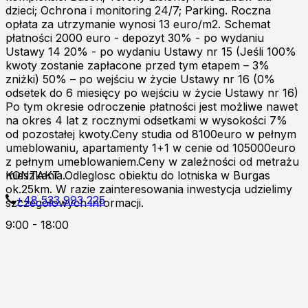
dzieci; Ochrona i monitoring 24/7; Parking. Roczna
opłata za utrzymanie wynosi 13 euro/m2. Schemat
płatności 2000 euro - depozyt 30% - po wydaniu
Ustawy 14 20% - po wydaniu Ustawy nr 15 (Jeśli 100%
kwoty zostanie zapłacone przed tym etapem – 3%
zniżki) 50% – po wejściu w życie Ustawy nr 16 (0%
odsetek do 6 miesięcy po wejściu w życie Ustawy nr 16)
Po tym okresie odroczenie płatności jest możliwe nawet
na okres 4 lat z rocznymi odsetkami w wysokości 7%
od pozostałej kwoty.Ceny studia od 8100euro w pełnym
umeblowaniu, apartamenty 1+1 w cenie od 105000euro
z pełnym umeblowaniem.Ceny w zależności od metrażu
mieszkania.Odleglosc obiektu do lotniska w Burgas
KONTAKT
ok.25km. W razie zainteresowania inwestycja udzielimy
+48 533 993 225
szczegółowych informacji.
9:00 - 18:00
Zapraszamy do kontaktu online!
Burgas p.k
Al.8000 ul.Kont.Androvanti 2A
Nessebar, Słoneczny Brzeg
K.k Fregata