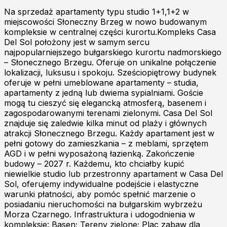
Na sprzedaż apartamenty typu studio 1+1,1+2 w
miejscowości Słoneczny Brzeg w nowo budowanym
kompleksie w centralnej części kurortu.Kompleks Casa
Del Sol położony jest w samym sercu
najpopularniejszego bułgarskiego kurortu nadmorskiego
– Słonecznego Brzegu. Oferuje on unikalne połączenie
lokalizacji, luksusu i spokoju. Sześciopiętrowy budynek
oferuje w pełni umeblowane apartamenty – studia,
apartamenty z jedną lub dwiema sypialniami. Goście
mogą tu cieszyć się elegancką atmosferą, basenem i
zagospodarowanymi terenami zielonymi. Casa Del Sol
znajduje się zaledwie kilka minut od plaży i głównych
atrakcji Słonecznego Brzegu. Każdy apartament jest w
pełni gotowy do zamieszkania – z meblami, sprzętem
AGD i w pełni wyposażoną łazienką. Zakończenie
budowy – 2027 r. Każdemu, kto chciałby kupić
niewielkie studio lub przestronny apartament w Casa Del
Sol, oferujemy indywidualne podejście i elastyczne
warunki płatności, aby pomóc spełnić marzenie o
posiadaniu nieruchomości na bułgarskim wybrzeżu
Morza Czarnego. Infrastruktura i udogodnienia w
kompleksie: Basen; Tereny zielone; Plac zabaw dla