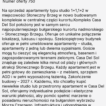
Numer oferty
750
Na sprzedaż apartamenty typu studio 1+1,1+2 w
miejscowości Słoneczny Brzeg w nowo budowanym
kompleksie w centralnej części kurortu.Kompleks Casa
Del Sol położony jest w samym sercu
najpopularniejszego bułgarskiego kurortu nadmorskiego
– Słonecznego Brzegu. Oferuje on unikalne połączenie
lokalizacji, luksusu i spokoju. Sześciopiętrowy budynek
oferuje w pełni umeblowane apartamenty – studia,
apartamenty z jedną lub dwiema sypialniami. Goście
mogą tu cieszyć się elegancką atmosferą, basenem i
zagospodarowanymi terenami zielonymi. Casa Del Sol
znajduje się zaledwie kilka minut od plaży i głównych
atrakcji Słonecznego Brzegu. Każdy apartament jest w
pełni gotowy do zamieszkania – z meblami, sprzętem
AGD i w pełni wyposażoną łazienką. Zakończenie
budowy – 2027 r. Każdemu, kto chciałby kupić
niewielkie studio lub przestronny apartament w Casa Del
Sol, oferujemy indywidualne podejście i elastyczne
warunki płatności, aby pomóc spełnić marzenie o
posiadaniu nieruchomości na bułgarskim wybrzeżu
Morza Czarnego. Infrastruktura i udogodnienia w