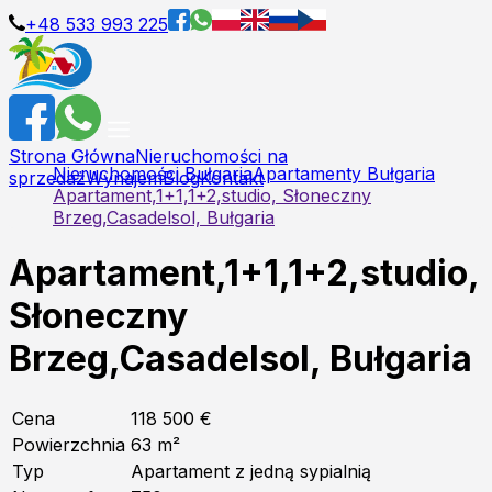
+48 533 993 225
Strona Główna
Nieruchomości na
Nieruchomości Bułgaria
Apartamenty Bułgaria
sprzedaż
Wynajem
Blog
Kontakt
Apartament,1+1,1+2,studio, Słoneczny
Brzeg,Casadelsol, Bułgaria
Apartament,1+1,1+2,studio,
Słoneczny
Brzeg,Casadelsol, Bułgaria
Cena
118 500 €
Powierzchnia
63
m²
Typ
Apartament z jedną sypialnią